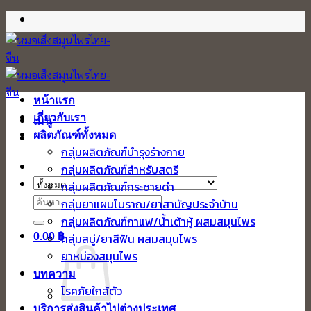
ข้าม
ไป
ยัง
เนื้อหา
หน้าแรก
เกี่ยวกับเรา
เมนู
ผลิตภัณฑ์ทั้งหมด
กลุ่มผลิตภัณฑ์บำรุงร่างกาย
กลุ่มผลิตภัณฑ์สำหรับสตรี
กลุ่มผลิตภัณฑ์กระชายดำ
ค้นหา:
กลุ่มยาแผนโบราณ/ยาสามัญประจำบ้าน
กลุ่มผลิตภัณฑ์กาแฟ/น้ำเต้าหู้ ผสมสมุนไพร
0.00
฿
กลุ่มสบู่/ยาสีฟัน ผสมสมุนไพร
ยาหม่องสมุนไพร
บทความ
โรคภัยใกล้ตัว
บริการส่งสินค้าไปต่างประเทศ