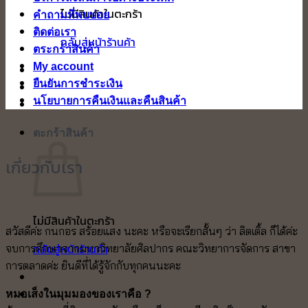
ไม่มีสินค้าในตะกร้า
คำถามที่พบบ่อย
ติดต่อเรา
กลับสู่หน้าร้านค้า
ตระกร้าสินค้า
My account
ยืนยันการชำระเงิน
นโยบายการคืนเงินและคืนสินค้า
ตะกร้าสินค้า
เกี่ยวกับเรา
ไม่มีสินค้าในตะกร้า
สวัสดีค่ะ กนกอร สร้อยแสง นะคะ หรือจะเรียกสั้นๆ ว่า ลิตเติ้ล ก็ได้ค่ะ
กลับสู่หน้าร้านค้า
จบการศึกษาจากมหาวิทยาลัยศิลปากร คณะวิทยาการจัดการ สาขา
การตลาดค่ะ ยินดีที่ได้รู้จักกับทุกคนนะคะ
หมอเส็งในมุมมองของเราคือ ?