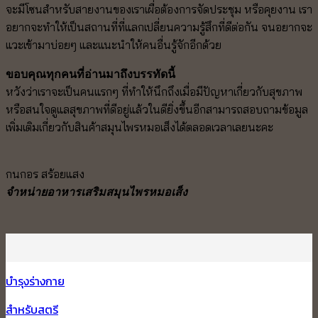
จะมีโซนสำหรับสายงานของเราเผื่อต้องการจัดประชุม หรือคุยงาน เรา
อยากจะทำให้เป็นสถานที่ที่แลกเปลี่ยนความรู้สึกที่ดีต่อกัน จนอยากจะ
แวะเข้ามาบ่อยๆ และแนะนำให้คนอื่นรู้จักอีกด้วย
ขอบคุณทุกคนที่อ่านมาถึงบรรทัดนี้
หวังว่าเราจะเป็นคนแรกๆ ที่ทำให้นึกถึงเมื่อมีปัญหาเกี่ยวกับสุขภาพ
หรือสนใจดูแลสุขภาพที่ดีอยู่แล้วในดียิ่งขึ้นอีกสามารถสอบถามข้อมูล
เพิ่มเติมเกี่ยวกับสินค้าสมุนไพรหมอเส็งได้ตลอดเวลาเลยนะคะ
กนกอร สร้อยแสง
จำหน่ายอาหารเสริมสมุนไพรหมอเส็ง
บำรุงร่างกาย
สำหรับสตรี