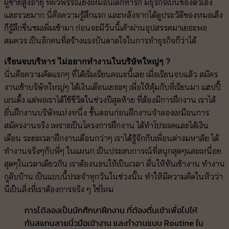
ผู้ชายสูงอายุ ที่ผิวพรรณยังเหมือนเด็กทารก มีธุรกิจเป็นของตัวเอง
และรวยมาก นี่คือความรู้สึกแรก และหลังจากได้ดูประวัติของหมอเส็ง
ก็รู้สึกชื่นชมเพิ่มเข้ามา ก่อนจะมีวันนี้เค้าผ่านอุปสรรคมาเยอะพอ
สมควร เป็นอีกคนที่สร้างแรงบันดาลใจในการทำธุรกิจก็ว่าได้
เรียนจบบริหาร ไม่อยากทำงานในบริษัทใหญ่ๆ ?
นั่นคือความคิดแรกๆ ที่ได้เริ่มเรียนคณะนี้เลย เมื่อเรียนจบแล้ว สมัคร
งานเข้าบริษัทใหญ่ๆ ได้เงินเดือนเยอะๆ เพื่อให้คุ้มกับที่เรียนมา แฮปปี้
เอนดิ้ง แต่พอเราได้ใช้ชีวิตในช่วงปีสุดท้าย ที่ต้องมีการฝึกงาน เราได้
ยื่นฝึกงานบริษัทแห่งหนึ่ง ขั้นตอนก่อนฝึกงานจำลองเหมือนการ
สมัครงานจริง เพราะเป็นโครงการฝึกงาน ได้ทำโปรเจคและได้เงิน
เดือน ระยะเวลาฝึกงานเดือนกว่าๆ เราได้รู้จักกับเพื่อนต่างมหาลัย ได้
ทำงานจริงๆกับพี่ๆ ในแผนก เป็นประสบการณ์ที่สนุกสุดๆและเหนื่อย
สุดๆในเวลาเดียวกัน เราต้องนอนให้เป็นเวลา ตื่นให้ทันเข้างาน ทำงาน
กลับบ้าน เป็นแบบนี้ประจำทุกวันในช่วงนั้น ทำให้มีความคิดในหัวว่า
นี่้เป็นสิ่งที่เราต้องการจริง ๆ ใช่ไหม
การได้ลองเป็นนักศึกษาฝึกงาน ที่ต้องตื่นเช้าเพื่อไปให้
ทันสแกนลายนิ้วมือเข้างาน และทำงานแบบ Routine ใน