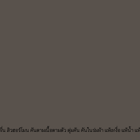
ผื่น สิวฮอร์โมน
คันตามเนื้อตามตัว ตุ่มคัน คันในร่มผ้า
แพ้เหงื่อ แพ้น้ำ แ