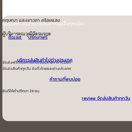
“เรื่องสมุนไพรไว้ใจผม…หมอเส็ง”
กฤษณา และเยาวภา สร้อยแสง
ศูนย์ออนไลน์จำหน่ายสินค้าหมอเส็งทุกชนิด
ผู้บริหารคุณวุฒิฉัตรมรกต
ซื้อเลย
ปรีกษาฟรี
บริการส่งสินค้าไปต่างประเทศ
จัดส่งฟรี/มีบริการเก็บเงินปลายทาง (COD)
จัดส่งสินค้าทุกวัน ส่งทั่วไทยและต่างประเทศ
คำถามที่พบบ่อย
ยินดีให้คำปรึกษา 24 ชม.
review จัดส่งสินค้าทุกวัน