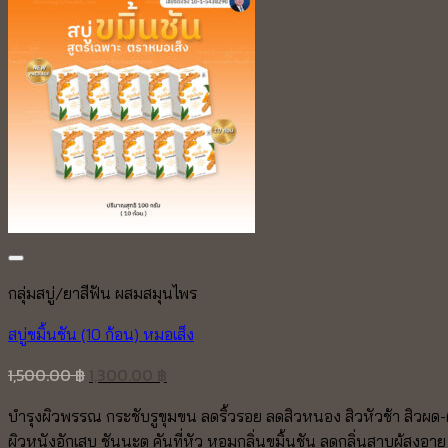
กลุ่มสบู่/ยาสีฟัน ผสมสมุนไพร
สบู่ขมิ้นชัน (10 ก้อน) หมอเส็ง
Original
Current
1,500.00
฿
1,300.00
฿
price
price
บำรุงผิวพรรณ กระชับรูขุมขน ลดริ้วรอย ลดสิวหนอง สิวหัวช้า สิวผด-
was:
is:
ผิวหนังอักเสบ ชันนะตุ คันที่หัว หอมกลิ่นขมิ้นชัน
ลดกลิ่นสาบผู้สูงอายุ