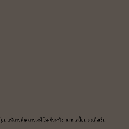
พ้ปูน แพ้สารพิษ สารเคมี โ
รคผิวหนัง กลากเกลื้อน สะเก็ดเงิน