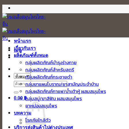
ข้าม
ไป
ยัง
เนื้อหา
หน้าแรก
เกี่ยวกับเรา
เมนู
ผลิตภัณฑ์ทั้งหมด
กลุ่มผลิตภัณฑ์บำรุงร่างกาย
กลุ่มผลิตภัณฑ์สำหรับสตรี
กลุ่มผลิตภัณฑ์กระชายดำ
ค้นหา:
กลุ่มยาแผนโบราณ/ยาสามัญประจำบ้าน
กลุ่มผลิตภัณฑ์กาแฟ/น้ำเต้าหู้ ผสมสมุนไพร
กลุ่มสบู่/ยาสีฟัน ผสมสมุนไพร
0.00
฿
ยาหม่องสมุนไพร
บทความ
โรคภัยใกล้ตัว
บริการส่งสินค้าไปต่างประเทศ