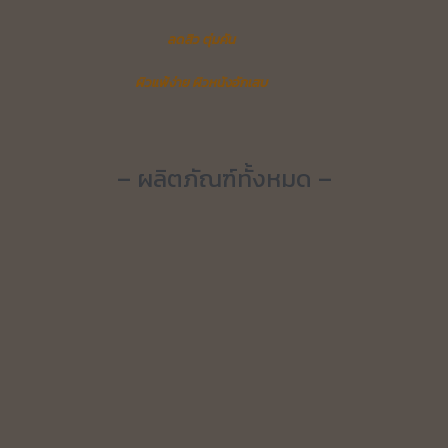
ลดสิว ตุ่มคัน
ผิวแพ้ง่าย ผิวหนังอักเสบ
– ผลิตภัณฑ์ทั้งหมด –