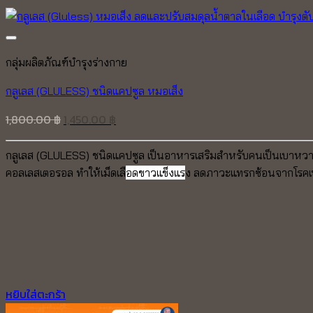
กลุ่มผลิตภัณฑ์บำรุงร่างกาย
กลูเลส (GLULESS) ชนิดแคปซูล หมอเส็ง
Original
Current
1,800.00
฿
1,450.00
฿
price
price
was:
is:
กลูเลส (GLULESS) ชนิดแคปซูล เป็นอาหารเสริมสำหรับคนเป็นเบาหวาน
1,800.00 ฿.
1,450.00 ฿.
คอลเลสเตอรอล ทำให้เม็ดเลื
อดขาวแข็งแร
ง ลดภาวะแทรกซ้อนจากโรค
หยิบใส่ตะกร้า