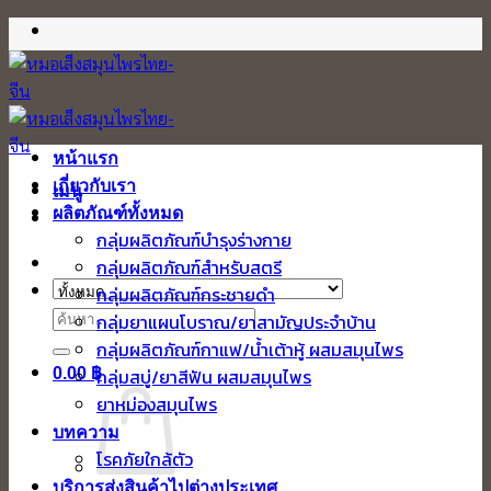
ข้าม
ไป
ยัง
เนื้อหา
หน้าแรก
เกี่ยวกับเรา
เมนู
ผลิตภัณฑ์ทั้งหมด
กลุ่มผลิตภัณฑ์บำรุงร่างกาย
กลุ่มผลิตภัณฑ์สำหรับสตรี
กลุ่มผลิตภัณฑ์กระชายดำ
ค้นหา:
กลุ่มยาแผนโบราณ/ยาสามัญประจำบ้าน
กลุ่มผลิตภัณฑ์กาแฟ/น้ำเต้าหู้ ผสมสมุนไพร
0.00
฿
กลุ่มสบู่/ยาสีฟัน ผสมสมุนไพร
ยาหม่องสมุนไพร
บทความ
โรคภัยใกล้ตัว
บริการส่งสินค้าไปต่างประเทศ