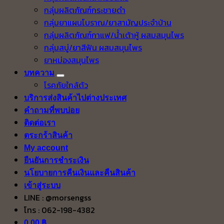
กลุ่มผลิตภัณฑ์กระชายดำ
กลุ่มยาแผนโบราณ/ยาสามัญประจำบ้าน
กลุ่มผลิตภัณฑ์กาแฟ/น้ำเต้าหู้ ผสมสมุนไพร
กลุ่มสบู่/ยาสีฟัน ผสมสมุนไพร
ยาหม่องสมุนไพร
บทความ
โรคภัยใกล้ตัว
บริการส่งสินค้าไปต่างประเทศ
คำถามที่พบบ่อย
ติดต่อเรา
ตระกร้าสินค้า
My account
ยืนยันการชำระเงิน
นโยบายการคืนเงินและคืนสินค้า
เข้าสู่ระบบ
LINE : @morsengss
โทร : 062-198-4382
0.00
฿