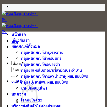
ข้าม
ไป
ยัง
เนื้อหา
หน้าแรก
เกี่ยวกับเรา
เมนู
ผลิตภัณฑ์ทั้งหมด
กลุ่มผลิตภัณฑ์บำรุงร่างกาย
กลุ่มผลิตภัณฑ์สำหรับสตรี
กลุ่มผลิตภัณฑ์กระชายดำ
ค้นหา:
กลุ่มยาแผนโบราณ/ยาสามัญประจำบ้าน
กลุ่มผลิตภัณฑ์กาแฟ/น้ำเต้าหู้ ผสมสมุนไพร
0.00
฿
กลุ่มสบู่/ยาสีฟัน ผสมสมุนไพร
ยาหม่องสมุนไพร
บทความ
โรคภัยใกล้ตัว
บริการส่งสินค้าไปต่างประเทศ