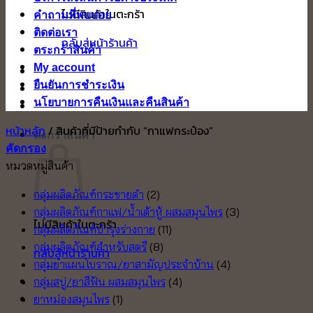
ไม่มีสินค้าในตะกร้า
คำถามที่พบบ่อย
ติดต่อเรา
กลับสู่หน้าร้านค้า
ตระกร้าสินค้า
My account
ยืนยันการชำระเงิน
นโยบายการคืนเงินและคืนสินค้า
หน้าหลัก
/
สินค้าที่มีป้ายกำกับ “กาแฟกระป๋อง”
ตะกร้าสินค้า
คัดกรอง
หมวดหมู่สินค้า
กลุ่มผลิตภัณฑ์กระชายดำ
(2)
กลุ่มผลิตภัณฑ์กาแฟ/น้ำเต้าหู้ ผสมสมุนไพร
(3)
ไม่มีสินค้าในตะกร้า
กลุ่มผลิตภัณฑ์บำรุงร่างกาย
(11)
กลุ่มผลิตภัณฑ์สำหรับสตรี
(8)
กลับสู่หน้าร้านค้า
กลุ่มยาแผนโบราณ/ยาสามัญประจำบ้าน
(4)
กลุ่มสบู่/ยาสีฟัน ผสมสมุนไพร
(4)
ยาหม่องสมุนไพร
(1)