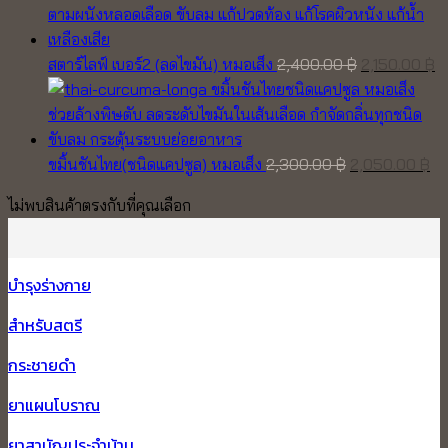
was:
is:
2,850.00 ฿.
2,500.00 ฿.
Original
C
สตาร์ไลฟ์ เบอร์2 (ลดไขมัน) หมอเส็ง
2,400.00
฿
2,150.00
฿
price
pr
was:
is
2,400.00 ฿.
2,
Original
Cu
ขมิ้นชันไทย(ชนิดแคปซูล) หมอเส็ง
2,300.00
฿
2,050.00
฿
price
pr
ไม่พบสินค้าตรงกับที่คุณเลือก
was:
is:
2,300.00 ฿.
2,
บำรุงร่างกาย
สำหรับสตรี
กระชายดำ
ยาแผนโบราณ
ยาสามัญประจำบ้าน