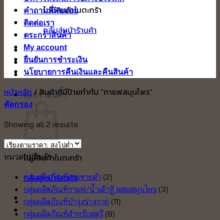
ไม่มีสินค้าในตะกร้า
คำถามที่พบบ่อย
ติดต่อเรา
กลับสู่หน้าร้านค้า
ตระกร้าสินค้า
My account
ยืนยันการชำระเงิน
นโยบายการคืนเงินและคืนสินค้า
หน้าหลัก
/
สินค้าที่มีป้ายกำกับ “กาแฟสมุนไพร”
ตะกร้าสินค้า
คัดกรอง
Sorted
Showing all 2 results
by
price:
หมวดหมู่สินค้า
ไม่มีสินค้าในตะกร้า
high
to
กลับสู่หน้าร้านค้า
กลุ่มผลิตภัณฑ์กระชายดำ
(2)
low
กลุ่มผลิตภัณฑ์กาแฟ/น้ำเต้าหู้ ผสมสมุนไพร
(3)
กลุ่มผลิตภัณฑ์บำรุงร่างกาย
(11)
กลุ่มผลิตภัณฑ์สำหรับสตรี
(8)