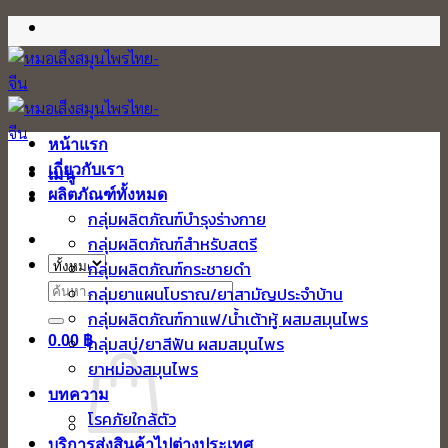
ข้าม
ไป
ยัง
เนื้อหา
หน้าแรก
เกี่ยวกับเรา
เมนู
ผลิตภัณฑ์ทั้งหมด
กลุ่มผลิตภัณฑ์บำรุงร่างกาย
กลุ่มผลิตภัณฑ์สำหรับสตรี
กลุ่มผลิตภัณฑ์กระชายดำ
ค้นหา:
กลุ่มยาแผนโบราณ/ยาสามัญประจำบ้าน
กลุ่มผลิตภัณฑ์กาแฟ/น้ำเต้าหู้ ผสมสมุนไพร
0.00
฿
กลุ่มสบู่/ยาสีฟัน ผสมสมุนไพร
ยาหม่องสมุนไพร
บทความ
โรคภัยใกล้ตัว
บริการส่งสินค้าไปต่างประเทศ