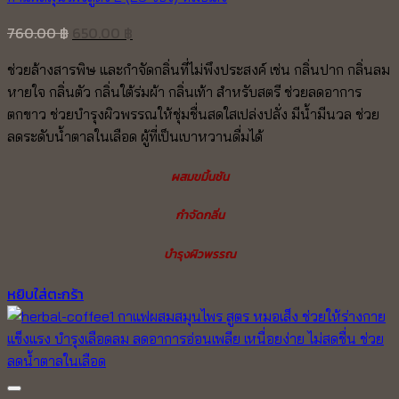
Original
Current
760.00
฿
650.00
฿
price
price
ช่วยล้างสารพิษ และกำจัดกลิ่นที่ไม่พึงประสงค์ เช่น กลิ่นปาก กลิ่นลม
was:
is:
หายใจ กลิ่นตัว กลิ่นใต้ร่มผ้า กลิ่นเท้า สำหรับสตรี ช่วยลดอาการ
760.00 ฿.
650.00 ฿.
ตกขาว ช่วยบำรุงผิวพรรณให้ชุ่มชื่นสดใสเปล่งปลั่ง มีน้ำมีนวล ช่วย
ลดระดับน้ำตาลในเลือด ผู้ที่เป็นเบาหวานดื่มได้
ผสมขมิ้นชัน
กำจัดกลิ่น
บำรุงผิวพรรณ
หยิบใส่ตะกร้า