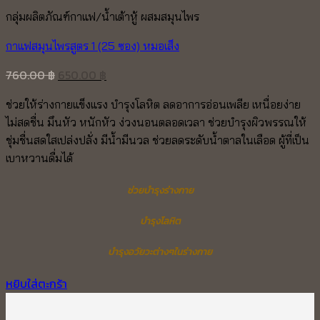
กลุ่มผลิตภัณฑ์กาแฟ/น้ำเต้าหู้ ผสมสมุนไพร
กาแฟสมุนไพรสูตร 1 (25 ซอง) หมอเส็ง
Original
Current
760.00
฿
650.00
฿
price
price
ช่วยให้ร่างกายแข็งแรง บำรุงโลหิต ลดอาการอ่อนเพลีย เหนื่อยง่าย
was:
is:
ไม่สดชื่น มึนหัว หนักหัว ง่วงนอนตลอดเวลา ช่วยบำรุงผิวพรรณให้
760.00 ฿.
650.00 ฿.
ชุ่มชื่นสดใสเปล่งปลั่ง มีน้ำมีนวล ช่วยลดระดับน้ำตาลในเลือด ผู้ที่เป็น
เบาหวานดื่มได้
ช่วยบำรุงร่างกาย
บำรุงโลหิต
บำรุงอวัยวะต่างๆในร่างกาย
หยิบใส่ตะกร้า