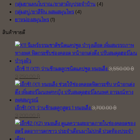
กลุ่มยาแผนโบราณ/ยาสามัญประจำบ้าน
(4)
กลุ่มสบู่/ยาสีฟัน ผสมสมุนไพร
(4)
ยาหม่องสมุนไพร
(1)
สินค้าขายดี
เอ็กซ์ 11 (X11) ว่านชักมดลูกชนิดแคปซูล หมอเส็ง
3,550.00
฿
Original
Current
3,250.00
฿
price
price
was:
is:
3,550.00 ฿.
3,250.00 ฿.
เอ็กซ์1 (X1) ว่านชักมดลูกสูตร 1 หมอเส็ง
3,700.00
฿
Original
Current
3,200.00
฿
price
price
was:
is:
3,700.00 ฿.
3,200.00 ฿.