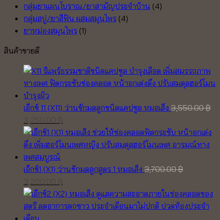
กลุ่มยาแผนโบราณ/ยาสามัญประจำบ้าน
(4)
กลุ่มสบู่/ยาสีฟัน ผสมสมุนไพร
(4)
ยาหม่องสมุนไพร
(1)
สินค้าขายดี
เอ็กซ์ 11 (X11) ว่านชักมดลูกชนิดแคปซูล หมอเส็ง
3,550.00
฿
Original
Current
3,250.00
฿
price
price
was:
is:
3,550.00 ฿.
3,250.00 ฿.
เอ็กซ์1 (X1) ว่านชักมดลูกสูตร 1 หมอเส็ง
3,700.00
฿
Original
Current
3,200.00
฿
price
price
was:
is:
3,700.00 ฿.
3,200.00 ฿.