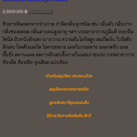
Original
Current
2,300.00
฿
2,050.00
฿
price
price
ขับสารพิษออกจากร่างกาย กำจัดกลิ่นทุกชนิด เช่น กลิ่นตัว กลิ่นปาก
was:
is:
กลิ่งช่องคลอด กลิ่นสาบคนสูงอายุ ฯลฯ บรรเทาอาการภูมิแพ้ หอบหืด
2,300.00 ฿.
2,050.00 ฿.
ไซนัส ผิวหนังอักเสบ เบาหวาน ความดันโลหิตสูง สะเก็ดเงิน ไวรัสตับ
อักเสบ โรคตับและไต โรคกระเพาะ แผลในกระเพาะ แผลกดทับ แผล
เรื้อรัง สมานแผล ลดการอักเสบทั้งภายในและภายนอก บรรเทาอาการ
ท้องอืด ท้องเฟ้อ จุกเสียด แน่นท้อง
ตำหรับสมุนไพร ประกอบด้วย
สมุนไพรหลากหลายชนิด
สูตรพิเศษ ที่คุณหมอเส็ง
ใช้เวลาในการคิดค้นถึง 19 ปี