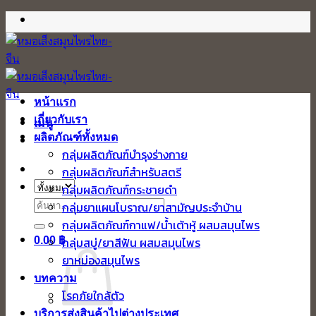
ข้าม
ไป
ยัง
เนื้อหา
หน้าแรก
เกี่ยวกับเรา
เมนู
ผลิตภัณฑ์ทั้งหมด
กลุ่มผลิตภัณฑ์บำรุงร่างกาย
กลุ่มผลิตภัณฑ์สำหรับสตรี
กลุ่มผลิตภัณฑ์กระชายดำ
ค้นหา:
กลุ่มยาแผนโบราณ/ยาสามัญประจำบ้าน
กลุ่มผลิตภัณฑ์กาแฟ/น้ำเต้าหู้ ผสมสมุนไพร
0.00
฿
กลุ่มสบู่/ยาสีฟัน ผสมสมุนไพร
ยาหม่องสมุนไพร
บทความ
โรคภัยใกล้ตัว
บริการส่งสินค้าไปต่างประเทศ