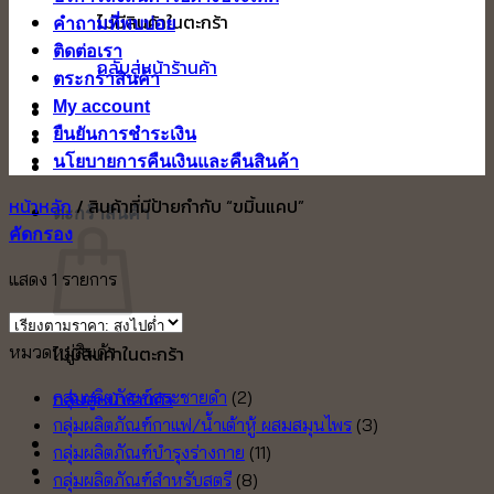
ไม่มีสินค้าในตะกร้า
คำถามที่พบบ่อย
ติดต่อเรา
กลับสู่หน้าร้านค้า
ตระกร้าสินค้า
My account
ยืนยันการชำระเงิน
นโยบายการคืนเงินและคืนสินค้า
หน้าหลัก
/
สินค้าที่มีป้ายกำกับ “ขมิ้นแคป”
ตะกร้าสินค้า
คัดกรอง
แสดง 1 รายการ
หมวดหมู่สินค้า
ไม่มีสินค้าในตะกร้า
กลับสู่หน้าร้านค้า
กลุ่มผลิตภัณฑ์กระชายดำ
(2)
กลุ่มผลิตภัณฑ์กาแฟ/น้ำเต้าหู้ ผสมสมุนไพร
(3)
กลุ่มผลิตภัณฑ์บำรุงร่างกาย
(11)
กลุ่มผลิตภัณฑ์สำหรับสตรี
(8)