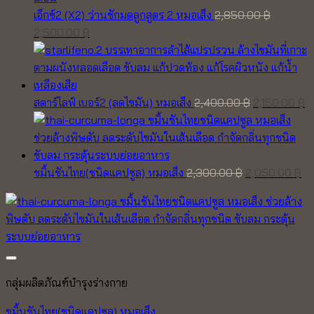
เอ็กซ์2 (X2) ว่านชักมดลูกสูตร 2 หมอเส็ง
2,850.00
฿
Original
Current
2,500.00
฿
price
price
was:
is:
2,850.00 ฿.
2,500.00 ฿.
Original
C
สตาร์ไลฟ์ เบอร์2 (ลดไขมัน) หมอเส็ง
2,400.00
฿
2,150.00
฿
price
pr
was:
is
2,400.00 ฿.
2,
Original
Cu
ขมิ้นชันไทย(ชนิดแคปซูล) หมอเส็ง
2,300.00
฿
2,050.00
฿
price
pr
was:
is:
2,300.00 ฿.
2,
Add to wishlist
กลุ่มผลิตภัณฑ์บำรุงร่างกาย
ขมิ้นชันไทย(ชนิดแคปซูล) หมอเส็ง