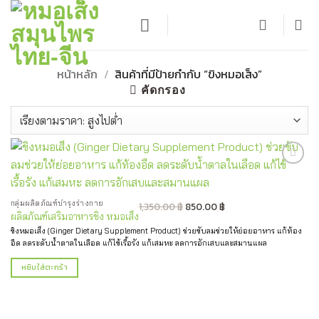
ข้าม
ไป
ยัง
เนื้อหา
หน้าหลัก
/
สินค้าที่มีป้ายกำกับ “ขิงหมอเส็ง”
คัดกรอง
Add to
wishlist
Original
Current
กลุ่มผลิตภัณฑ์บำรุงร่างกาย
1,350.00
฿
850.00
฿
ผลิตภัณฑ์เสริมอาหารขิง หมอเส็ง
price
price
ขิงหมอเส็ง (Ginger Dietary Supplement Product) ช่วยขับลมช่วยให้ย่อยอาหาร แก้ท้อง
was:
is:
อืด ลดระดับน้ำตาลในเลือด แก้ไข้เรื้อรัง แก้เสมหะ ลดการอักเสบและสมานแผล
1,350.00 ฿.
850.00 ฿.
หยิบใส่ตะกร้า