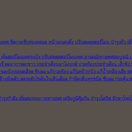
เอ
เ
เอ็กซ์2
สต