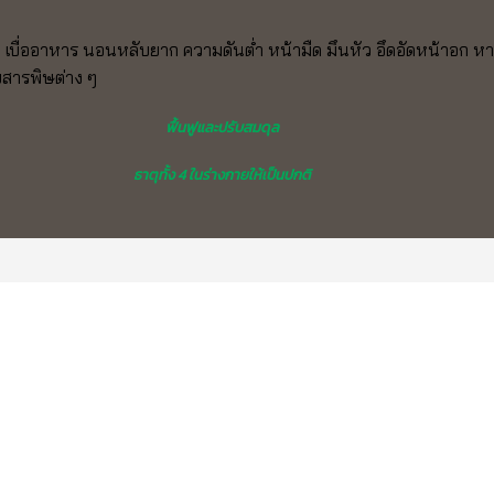
ง เบื่ออาหาร นอนหลับยาก ความดันต่ำ หน้ามืด มึนหัว อึดอัดหน้าอก หา
บสารพิษต่าง ๆ
ฟื้นฟูและปรับสมดุล
ธาตุทั้ง 4 ในร่างกายให้เป็นปกติ