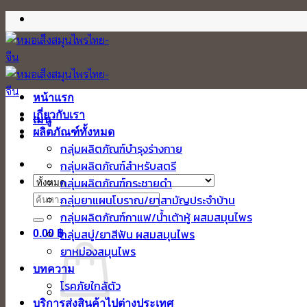
ข้าม
ไป
ยัง
เนื้อหา
หน้าแรก
เกี่ยวกับเรา
เมนู
ผลิตภัณฑ์ทั้งหมด
กลุ่มผลิตภัณฑ์บำรุงร่างกาย
กลุ่มผลิตภัณฑ์สำหรับสตรี
กลุ่มผลิตภัณฑ์กระชายดำ
ค้นหา:
กลุ่มยาแผนโบราณ/ยาสามัญประจำบ้าน
กลุ่มผลิตภัณฑ์กาแฟ/น้ำเต้าหู้ ผสมสมุนไพร
กลุ่มสบู่/ยาสีฟัน ผสมสมุนไพร
0.00
฿
ยาหม่องสมุนไพร
บทความ
โรคภัยใกล้ตัว
บริการส่งสินค้าไปต่างประเทศ