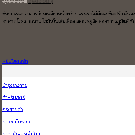
Original
Current
2,900.00
฿
2,600.00
฿
price
price
ช่วยบรรเทาอาการอ่อนเพลีย เหนื่อยง่าย แขนขาไม่มีแรง ซึมเศร้า มึนง
was:
is:
อาหาร โรคเบาหวาน ไขมันในเส้นเลือด ลดกรดยูลิค ลดอาการภูมิแพ้ ขั
2,900.00 ฿.
2,600.00 ฿.
หยิบใส่ตะกร้า
บำรุงร่างกาย
สำหรับสตรี
กระชายดำ
ยาแผนโบราณ
ยาสามัญประจำบ้าน