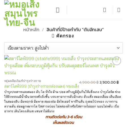
ข้าม
ไป
ยัง
เนื้อหา
หน้าหลัก
/
สินค้าที่มีป้ายกำกับ “ตับอักเสบ”
คัดกรอง
Add to
wishlist
Original
Curr
กลุ่มผลิตภัณฑ์บำรุงร่างกาย
4,900.00
฿
3,900.00
฿
สตาร์ไลฟ์999 (บำรุงร่างกายกล่องแดง) หมอเส็ง
price
pric
บำรุงประสาทและสมอง ตับ ไต หัวใจ ม้าม ปอด สร้างภูมิคุ้นกันให้แข็งแรง บำรุงโลหิต ช่วย
was:
is:
ให้ผิวพรรณมีน้ำมีนวลกระชับยิ่งขึ้น บรรเทาอาการตับอักเสบ ตับแข็ง สมองเสื่อม เส้นเลือด
4,900.00 ฿.
3,90
ในสมองตีบ อัมพฤกษ์ อัมพาต สมองฝ่อ อัลไซเมอร์ พาร์กินสัน ถุงลมโป่งพอง เบาหวาน
ความดัน ต่อมลูกหมากโต ปัสสาวะบ่อย ไม่คล่องตัวหรือปัสสาวะไม่ออก นอนไม่หลับ เบื่อ
อาหาร เดินโครงเดินเซ แขนขาไม่มีแรง
ทานติดต่อกัน 3-6 เดือน
เห็นผลชัดเจน