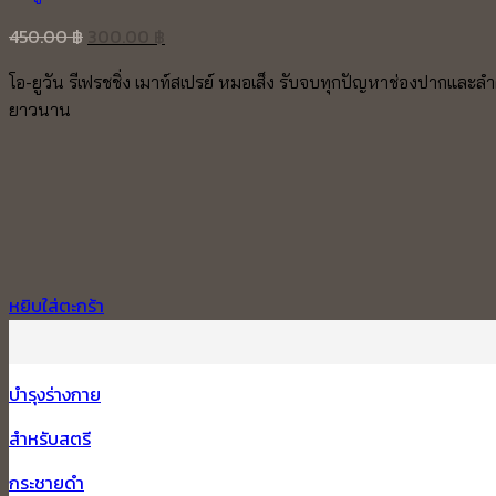
Original
Current
450.00
฿
300.00
฿
price
price
โอ-ยูวัน รีเฟรชชิ่ง เมาท์สเปรย์ หมอเส็ง รับจบทุกปัญหาช่องปากและ
was:
is:
ยาวนาน
450.00 ฿.
300.00 ฿.
หยิบใส่ตะกร้า
บำรุงร่างกาย
สำหรับสตรี
กระชายดำ