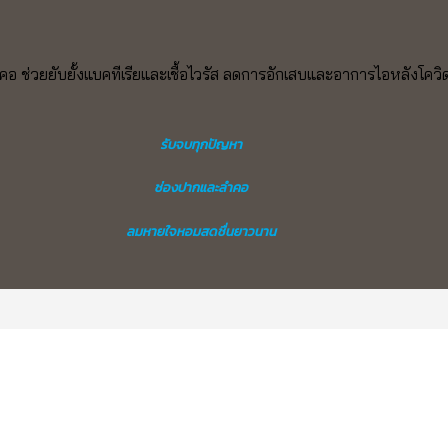
ลำคอ ช่วยยับยั้งแบคทีเรียและเชื้อไวรัส ลดการอักเสบและอาการไอหลังโ
รับจบทุกปัญหา
ช่องปากและลำคอ
ลมหายใจหอมสดชื่นยาวนาน