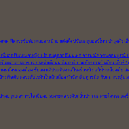
เอ
เ
เอ็กซ์2
สต