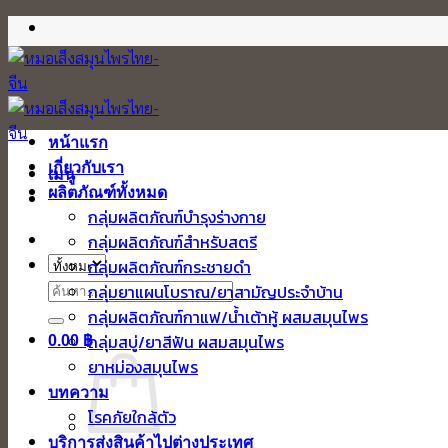
ข้าม
ไป
ยัง
เนื้อหา
หน้าแรก
เกี่ยวกับเรา
เมนู
ผลิตภัณฑ์ทั้งหมด
กลุ่มผลิตภัณฑ์บำรุงร่างกาย
กลุ่มผลิตภัณฑ์สำหรับสตรี
กลุ่มผลิตภัณฑ์กระชายดำ
ค้นหา:
กลุ่มยาแผนโบราณ/ยาสามัญประจำบ้าน
กลุ่มผลิตภัณฑ์กาแฟ/น้ำเต้าหู้ ผสมสมุนไพร
กลุ่มสบู่/ยาสีฟัน ผสมสมุนไพร
0.00
฿
ยาหม่องสมุนไพร
บทความ
โรคภัยใกล้ตัว
บริการส่งสินค้าไปต่างประเทศ