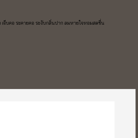
ควิด เจ็บคอ ระคายคอ ระงับกลิ่นปาก ลมหายใจหอมสดชื่น