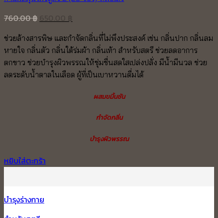
Original
Current
760.00
฿
650.00
฿
price
price
ช่วยล้างสารพิษ และกำจัดกลิ่นที่ไม่พึงประสงค์ เช่น กลิ่นปาก กลิ่นลม
was:
is:
หายใจ กลิ่นตัว กลิ่นใต้ร่มผ้า กลิ่นเท้า สำหรับสตรี ช่วยลดอาการ
760.00 ฿.
650.00 ฿.
ตกขาว ช่วยบำรุงผิวพรรณให้ชุ่มชื่นสดใสเปล่งปลั่ง มีน้ำมีนวล ช่วย
ลดระดับน้ำตาลในเลือด ผู้ที่เป็นเบาหวานดื่มได้
ผสมขมิ้นชัน
กำจัดกลิ่น
บำรุงผิวพรรณ
หยิบใส่ตะกร้า
บำรุงร่างกาย