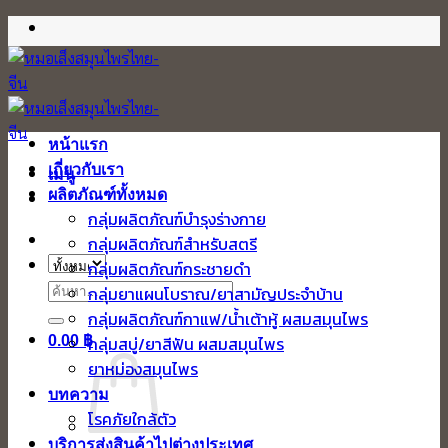
ข้าม
ไป
ยัง
เนื้อหา
หน้าแรก
เกี่ยวกับเรา
เมนู
ผลิตภัณฑ์ทั้งหมด
กลุ่มผลิตภัณฑ์บำรุงร่างกาย
กลุ่มผลิตภัณฑ์สำหรับสตรี
กลุ่มผลิตภัณฑ์กระชายดำ
ค้นหา:
กลุ่มยาแผนโบราณ/ยาสามัญประจำบ้าน
กลุ่มผลิตภัณฑ์กาแฟ/น้ำเต้าหู้ ผสมสมุนไพร
0.00
฿
กลุ่มสบู่/ยาสีฟัน ผสมสมุนไพร
ยาหม่องสมุนไพร
บทความ
โรคภัยใกล้ตัว
บริการส่งสินค้าไปต่างประเทศ