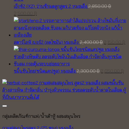
เอ็กซ์2 (X2) ว่านชักมดลูกสูตร 2 หมอเส็ง
2,850.00
฿
Original
Current
2,500.00
฿
price
price
was:
is:
2,850.00 ฿.
2,500.00 ฿.
Original
C
สตาร์ไลฟ์ เบอร์2 (ลดไขมัน) หมอเส็ง
2,400.00
฿
2,150.00
฿
price
pr
was:
is
2,400.00 ฿.
2,
Original
Cu
ขมิ้นชันไทย(ชนิดแคปซูล) หมอเส็ง
2,300.00
฿
2,050.00
฿
price
pr
was:
is:
2,300.00 ฿.
2,
Add to wishlist
กลุ่มผลิตภัณฑ์กาแฟ/น้ำเต้าหู้ ผสมสมุนไพร
กาแฟสมุนไพรสูตร 2 (25 ซอง) หมอเส็ง