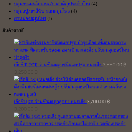
กลุ่มยาแผนโบราณ/ยาสามัญประจำบ้าน
(4)
กลุ่มสบู่/ยาสีฟัน ผสมสมุนไพร
(4)
ยาหม่องสมุนไพร
(1)
สินค้าขายดี
เอ็กซ์ 11 (X11) ว่านชักมดลูกชนิดแคปซูล หมอเส็ง
3,550.00
฿
Original
Current
3,250.00
฿
price
price
was:
is:
3,550.00 ฿.
3,250.00 ฿.
เอ็กซ์1 (X1) ว่านชักมดลูกสูตร 1 หมอเส็ง
3,700.00
฿
Original
Current
3,200.00
฿
price
price
was:
is:
3,700.00 ฿.
3,200.00 ฿.