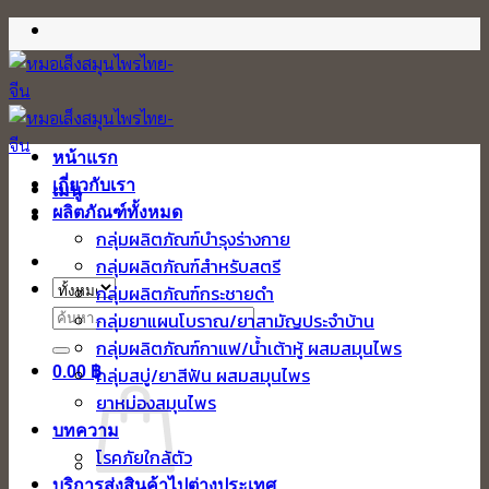
ข้าม
ไป
ยัง
เนื้อหา
หน้าแรก
เกี่ยวกับเรา
เมนู
ผลิตภัณฑ์ทั้งหมด
กลุ่มผลิตภัณฑ์บำรุงร่างกาย
กลุ่มผลิตภัณฑ์สำหรับสตรี
กลุ่มผลิตภัณฑ์กระชายดำ
ค้นหา:
กลุ่มยาแผนโบราณ/ยาสามัญประจำบ้าน
กลุ่มผลิตภัณฑ์กาแฟ/น้ำเต้าหู้ ผสมสมุนไพร
0.00
฿
กลุ่มสบู่/ยาสีฟัน ผสมสมุนไพร
ยาหม่องสมุนไพร
บทความ
โรคภัยใกล้ตัว
บริการส่งสินค้าไปต่างประเทศ