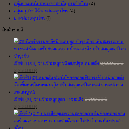
กลุ่มยาแผนโบราณ/ยาสามัญประจำบ้าน
(4)
กลุ่มสบู่/ยาสีฟัน ผสมสมุนไพร
(4)
ยาหม่องสมุนไพร
(1)
สินค้าขายดี
เอ็กซ์ 11 (X11) ว่านชักมดลูกชนิดแคปซูล หมอเส็ง
3,550.00
฿
Original
Current
3,250.00
฿
price
price
was:
is:
3,550.00 ฿.
3,250.00 ฿.
เอ็กซ์1 (X1) ว่านชักมดลูกสูตร 1 หมอเส็ง
3,700.00
฿
Original
Current
3,200.00
฿
price
price
was:
is:
3,700.00 ฿.
3,200.00 ฿.