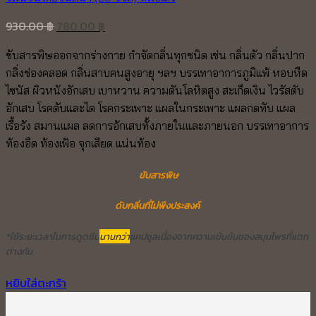
Original
Current
930.00
฿
780.00
฿
price
price
ขับสารพิษออกจากร่างกาย กำจัดกลิ่นทุกชนิด เช่น กลิ่นตัว กลิ่นปาก
was:
is:
กลิ่งช่องคลอด กลิ่นสาบคนสูงอายุ ฯลฯ บรรเทาอาการภูมิแพ้ หอบหืด
930.00 ฿.
780.00 ฿.
ไซนัส ผิวหนังอักเสบ เบาหวาน ความดันโลหิตสูง สะเก็ดเงิน ไวรัสตับ
อักเสบ โรคตับและไต โรคกระเพาะ แผลในกระเพาะ แผลกดทับ แผล
เรื้อรัง สมานแผล ลดการอักเสบทั้งภายในและภายนอก บรรเทาอาการ
ท้องอืด ท้องเฟ้อ จุกเสียด แน่นท้อง
ขับสารพิษ
ดับกลิ่นที่ไม่พึงประสงค์
*ใช้ระยะเวลาในการดูดซึม
นานกว่า
แคปซูลเนื่องจากความเข้มข้นของสมุนไพรที่แตก
ต่างกัน
หยิบใส่ตะกร้า