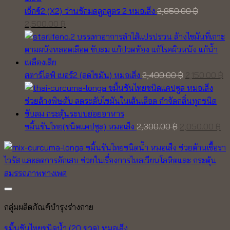
เอ็กซ์2 (X2) ว่านชักมดลูกสูตร 2 หมอเส็ง
2,850.00
฿
Original
Current
2,500.00
฿
price
price
was:
is:
2,850.00 ฿.
2,500.00 ฿.
Original
C
สตาร์ไลฟ์ เบอร์2 (ลดไขมัน) หมอเส็ง
2,400.00
฿
2,150.00
฿
price
pr
was:
is
2,400.00 ฿.
2,
Original
Cu
ขมิ้นชันไทย(ชนิดแคปซูล) หมอเส็ง
2,300.00
฿
2,050.00
฿
price
pr
was:
is:
2,300.00 ฿.
2,
Add to wishlist
กลุ่มผลิตภัณฑ์บำรุงร่างกาย
ขมิ้นชันไทยชนิดน้ำ (20 ขวด) หมอเส็ง