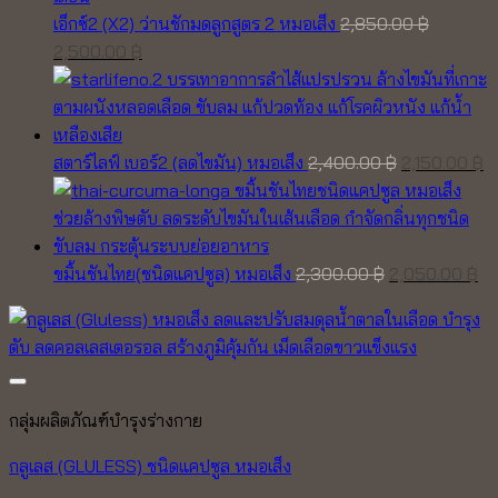
เอ็กซ์2 (X2) ว่านชักมดลูกสูตร 2 หมอเส็ง
2,850.00
฿
Original
Current
2,500.00
฿
price
price
was:
is:
2,850.00 ฿.
2,500.00 ฿.
Original
C
สตาร์ไลฟ์ เบอร์2 (ลดไขมัน) หมอเส็ง
2,400.00
฿
2,150.00
฿
price
pr
was:
is
2,400.00 ฿.
2,
Original
Cu
ขมิ้นชันไทย(ชนิดแคปซูล) หมอเส็ง
2,300.00
฿
2,050.00
฿
price
pr
was:
is:
2,300.00 ฿.
2,
กลุ่มผลิตภัณฑ์บำรุงร่างกาย
กลูเลส (GLULESS) ชนิดแคปซูล หมอเส็ง