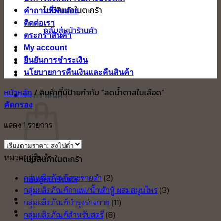
ไม่มีสินค้าในตะกร้า
คำถามที่พบบ่อย
ติดต่อเรา
กลับสู่หน้าร้านค้า
ตระกร้าสินค้า
My account
ยืนยันการชำระเงิน
นโยบายการคืนเงินและคืนสินค้า
หน้าหลัก
/
สินค้าที่มีป้ายกำกับ “ลดน้ำตาลในเลือด”
ตะกร้าสินค้า
คัดกรอง
แสดง 1 รายการ
หมวดหมู่สินค้า
ไม่มีสินค้าในตะกร้า
กลุ่มผลิตภัณฑ์กระชายดำ
(2)
กลับสู่หน้าร้านค้า
กลุ่มผลิตภัณฑ์กาแฟ/น้ำเต้าหู้ ผสมสมุนไพร
(3)
กลุ่มผลิตภัณฑ์บำรุงร่างกาย
(11)
กลุ่มผลิตภัณฑ์สำหรับสตรี
(8)