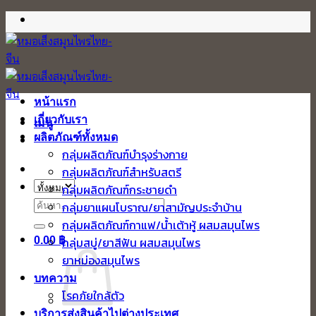
ข้าม
ไป
ยัง
เนื้อหา
หน้าแรก
เกี่ยวกับเรา
เมนู
ผลิตภัณฑ์ทั้งหมด
กลุ่มผลิตภัณฑ์บำรุงร่างกาย
กลุ่มผลิตภัณฑ์สำหรับสตรี
กลุ่มผลิตภัณฑ์กระชายดำ
ค้นหา:
กลุ่มยาแผนโบราณ/ยาสามัญประจำบ้าน
กลุ่มผลิตภัณฑ์กาแฟ/น้ำเต้าหู้ ผสมสมุนไพร
0.00
฿
กลุ่มสบู่/ยาสีฟัน ผสมสมุนไพร
ยาหม่องสมุนไพร
บทความ
โรคภัยใกล้ตัว
บริการส่งสินค้าไปต่างประเทศ