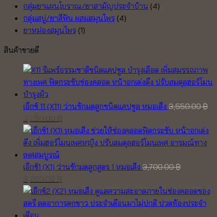
กลุ่มยาแผนโบราณ/ยาสามัญประจำบ้าน
(4)
กลุ่มสบู่/ยาสีฟัน ผสมสมุนไพร
(4)
ยาหม่องสมุนไพร
(1)
สินค้าขายดี
เอ็กซ์ 11 (X11) ว่านชักมดลูกชนิดแคปซูล หมอเส็ง
3,550.00
฿
Original
Current
3,250.00
฿
price
price
was:
is:
3,550.00 ฿.
3,250.00 ฿.
เอ็กซ์1 (X1) ว่านชักมดลูกสูตร 1 หมอเส็ง
3,700.00
฿
Original
Current
3,200.00
฿
price
price
was:
is:
3,700.00 ฿.
3,200.00 ฿.