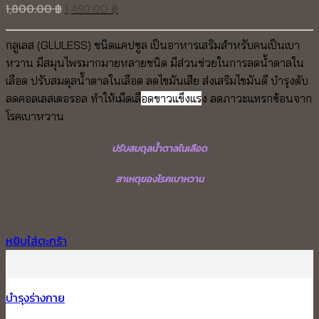
Original
Current
1,800.00
฿
1,450.00
฿
price
price
was:
is:
กลูเลส (GLULESS) ชนิดแคปซูล เป็นอาหารเสริมสำหรับคนเป็นเบา
1,800.00 ฿.
1,450.00 ฿.
หวาน มีสมุนไพรมากมายหลายชนิด มีส่วนช่วยในการลดน้ำตาลใน
เลือด ปรับสมดุลน้ำตาลในเลือด ลดไขมันเสีย ส่งเสริมไขมันดี บำรุงตับ
ลดคอลเลสเตอรอล ทำให้เม็ดเลื
อดขาวแข็งแร
ง ลดภาวะแทรกซ้อนจาก
โรคเบาหวาน
ปรับสมดุลน้ำตาลในเลือด
สาเหตุของโรคเบาหวาน
หยิบใส่ตะกร้า
บำรุงร่างกาย