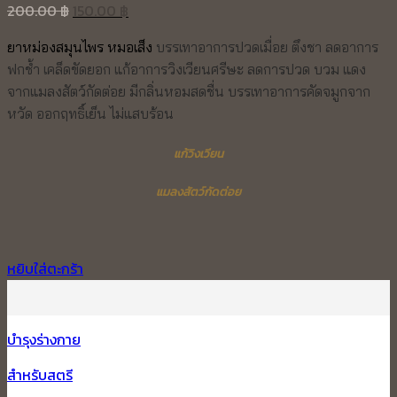
Original
Current
200.00
฿
150.00
฿
price
price
ยาหม่องสมุนไพร หมอเส็ง
บรรเทาอาการปวดเมื่อย ตึงชา
ลดอาการ
was:
is:
ฟกช้ำ เคล็ดขัดยอก
แก้อาการวิงเวียนศรีษะ
ลดการปวด บวม แดง
200.00 ฿.
150.00 ฿.
จากแมลงสัตว์กัดต่อย
มีกลิ่นหอมสดชื่น บรรเทาอาการคัดจมูกจาก
หวัด
ออกฤทธิ์เย็น ไม่แสบร้อน
แก้วิงเวียน
แมลงสัตว์กัดต่อย
หยิบใส่ตะกร้า
บำรุงร่างกาย
สำหรับสตรี