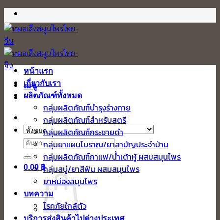
ข้าม
ไป
ยัง
เนื้อหา
หน้าแรก
เกี่ยวกับเรา
เมนู
ผลิตภัณฑ์ทั้งหมด
กลุ่มผลิตภัณฑ์บำรุงร่างกาย
กลุ่มผลิตภัณฑ์สำหรับสตรี
กลุ่มผลิตภัณฑ์กระชายดำ
ค้นหา:
กลุ่มยาแผนโบราณ/ยาสามัญประจำบ้าน
กลุ่มผลิตภัณฑ์กาแฟ/น้ำเต้าหู้ ผสมสมุนไพร
0.00
฿
กลุ่มสบู่/ยาสีฟัน ผสมสมุนไพร
ยาหม่องสมุนไพร
บทความ
โรคภัยใกล้ตัว
บริการส่งสินค้าไปต่างประเทศ