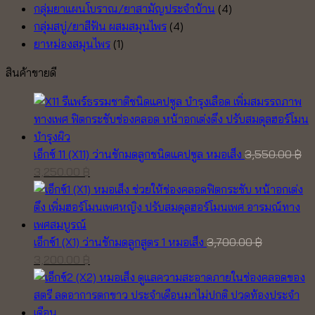
กลุ่มยาแผนโบราณ/ยาสามัญประจำบ้าน
(4)
กลุ่มสบู่/ยาสีฟัน ผสมสมุนไพร
(4)
ยาหม่องสมุนไพร
(1)
สินค้าขายดี
เอ็กซ์ 11 (X11) ว่านชักมดลูกชนิดแคปซูล หมอเส็ง
3,550.00
฿
Original
Current
3,250.00
฿
price
price
was:
is:
3,550.00 ฿.
3,250.00 ฿.
เอ็กซ์1 (X1) ว่านชักมดลูกสูตร 1 หมอเส็ง
3,700.00
฿
Original
Current
3,200.00
฿
price
price
was:
is:
3,700.00 ฿.
3,200.00 ฿.