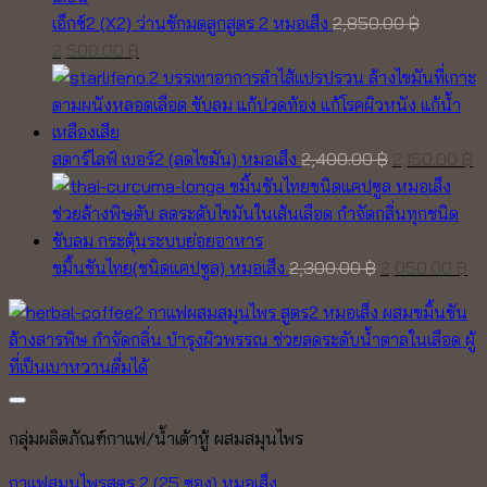
เอ็กซ์2 (X2) ว่านชักมดลูกสูตร 2 หมอเส็ง
2,850.00
฿
Original
Current
2,500.00
฿
price
price
was:
is:
2,850.00 ฿.
2,500.00 ฿.
Original
C
สตาร์ไลฟ์ เบอร์2 (ลดไขมัน) หมอเส็ง
2,400.00
฿
2,150.00
฿
price
pr
was:
is
2,400.00 ฿.
2,
Original
Cu
ขมิ้นชันไทย(ชนิดแคปซูล) หมอเส็ง
2,300.00
฿
2,050.00
฿
price
pr
was:
is:
2,300.00 ฿.
2,
กลุ่มผลิตภัณฑ์กาแฟ/น้ำเต้าหู้ ผสมสมุนไพร
กาแฟสมุนไพรสูตร 2 (25 ซอง) หมอเส็ง