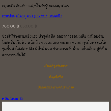
กลุ่มผลิตภัณฑ์กาแฟ/น้ำเต้าหู้ ผสมสมุนไพร
กาแฟสมุนไพรสูตร 1 (25 ซอง) หมอเส็ง
Original
Current
760.00
฿
650.00
฿
price
price
ช่วยให้ร่างกายแข็งแรง บำรุงโลหิต ลดอาการอ่อนเพลีย เหนื่อยง่าย
was:
is:
ไม่สดชื่น มึนหัว หนักหัว ง่วงนอนตลอดเวลา ช่วยบำรุงผิวพรรณให้
760.00 ฿.
650.00 ฿.
ชุ่มชื่นสดใสเปล่งปลั่ง มีน้ำมีนวล ช่วยลดระดับน้ำตาลในเลือด ผู้ที่เป็น
เบาหวานดื่มได้
ช่วยบำรุงร่างกาย
บำรุงโลหิต
บำรุงอวัยวะต่างๆในร่างกาย
หยิบใส่ตะกร้า