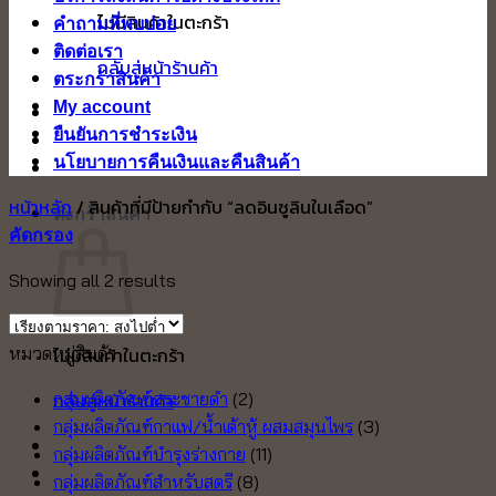
ไม่มีสินค้าในตะกร้า
คำถามที่พบบ่อย
ติดต่อเรา
กลับสู่หน้าร้านค้า
ตระกร้าสินค้า
My account
ยืนยันการชำระเงิน
นโยบายการคืนเงินและคืนสินค้า
หน้าหลัก
/
สินค้าที่มีป้ายกำกับ “ลดอินซูลินในเลือด”
ตะกร้าสินค้า
คัดกรอง
Sorted
Showing all 2 results
by
price:
หมวดหมู่สินค้า
ไม่มีสินค้าในตะกร้า
high
to
กลับสู่หน้าร้านค้า
กลุ่มผลิตภัณฑ์กระชายดำ
(2)
low
กลุ่มผลิตภัณฑ์กาแฟ/น้ำเต้าหู้ ผสมสมุนไพร
(3)
กลุ่มผลิตภัณฑ์บำรุงร่างกาย
(11)
กลุ่มผลิตภัณฑ์สำหรับสตรี
(8)