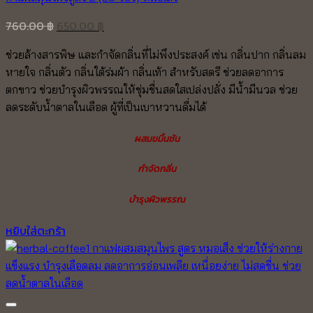
Original
Current
760.00
฿
650.00
฿
price
price
ช่วยล้างสารพิษ และกำจัดกลิ่นที่ไม่พึงประสงค์ เช่น กลิ่นปาก กลิ่นลม
was:
is:
หายใจ กลิ่นตัว กลิ่นใต้ร่มผ้า กลิ่นเท้า สำหรับสตรี ช่วยลดอาการ
760.00 ฿.
650.00 ฿.
ตกขาว ช่วยบำรุงผิวพรรณให้ชุ่มชื่นสดใสเปล่งปลั่ง มีน้ำมีนวล ช่วย
ลดระดับน้ำตาลในเลือด ผู้ที่เป็นเบาหวานดื่มได้
ผสมขมิ้นชัน
กำจัดกลิ่น
บำรุงผิวพรรณ
หยิบใส่ตะกร้า