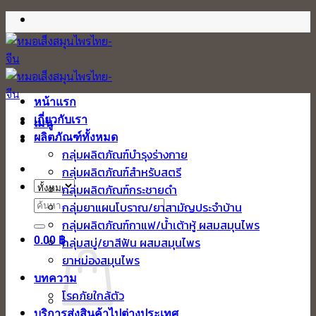
ข้าม
ไป
ยัง
เนื้อหา
หน้าแรก
เกี่ยวกับเรา
เมนู
ผลิตภัณฑ์ทั้งหมด
กลุ่มผลิตภัณฑ์บำรุงร่างกาย
กลุ่มผลิตภัณฑ์สำหรับสตรี
กลุ่มผลิตภัณฑ์กระชายดำ
ค้นหา:
กลุ่มยาแผนโบราณ/ยาสามัญประจำบ้าน
กลุ่มผลิตภัณฑ์กาแฟ/น้ำเต้าหู้ ผสมสมุนไพร
0.00
฿
กลุ่มสบู่/ยาสีฟัน ผสมสมุนไพร
ยาหม่องสมุนไพร
บทความ
โรคภัยใกล้ตัว
บริการส่งสินค้าไปต่างประเทศ