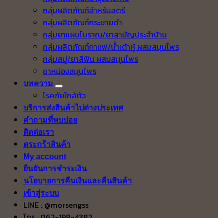
กลุ่มผลิตภัณฑ์สำหรับสตรี
กลุ่มผลิตภัณฑ์กระชายดำ
กลุ่มยาแผนโบราณ/ยาสามัญประจำบ้าน
กลุ่มผลิตภัณฑ์กาแฟ/น้ำเต้าหู้ ผสมสมุนไพร
กลุ่มสบู่/ยาสีฟัน ผสมสมุนไพร
ยาหม่องสมุนไพร
บทความ
โรคภัยใกล้ตัว
บริการส่งสินค้าไปต่างประเทศ
คำถามที่พบบ่อย
ติดต่อเรา
ตระกร้าสินค้า
My account
ยืนยันการชำระเงิน
นโยบายการคืนเงินและคืนสินค้า
เข้าสู่ระบบ
LINE : @morsengss
โทร : 062-198-4382