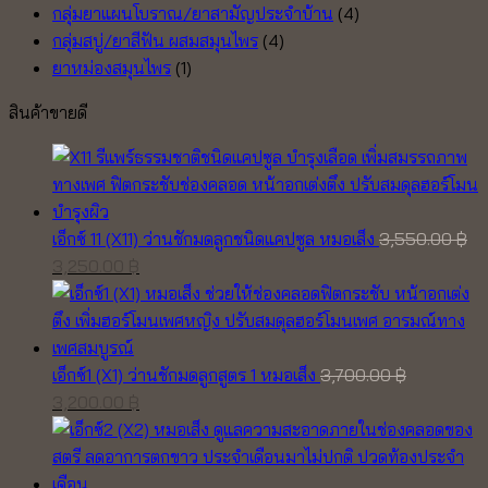
กลุ่มยาแผนโบราณ/ยาสามัญประจำบ้าน
(4)
กลุ่มสบู่/ยาสีฟัน ผสมสมุนไพร
(4)
ยาหม่องสมุนไพร
(1)
สินค้าขายดี
เอ็กซ์ 11 (X11) ว่านชักมดลูกชนิดแคปซูล หมอเส็ง
3,550.00
฿
Original
Current
3,250.00
฿
price
price
was:
is:
3,550.00 ฿.
3,250.00 ฿.
เอ็กซ์1 (X1) ว่านชักมดลูกสูตร 1 หมอเส็ง
3,700.00
฿
Original
Current
3,200.00
฿
price
price
was:
is:
3,700.00 ฿.
3,200.00 ฿.