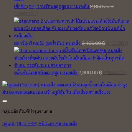
เอ็กซ์2 (X2) ว่านชักมดลูกสูตร 2 หมอเส็ง
2,850.00
฿
Original
Current
2,500.00
฿
price
price
was:
is:
2,850.00 ฿.
2,500.00 ฿.
Original
C
สตาร์ไลฟ์ เบอร์2 (ลดไขมัน) หมอเส็ง
2,400.00
฿
2,150.00
฿
price
pr
was:
is
2,400.00 ฿.
2,
Original
Cu
ขมิ้นชันไทย(ชนิดแคปซูล) หมอเส็ง
2,300.00
฿
2,050.00
฿
price
pr
was:
is:
2,300.00 ฿.
2,
Add to wishlist
กลุ่มผลิตภัณฑ์บำรุงร่างกาย
กลูเลส (GLULESS) ชนิดแคปซูล หมอเส็ง