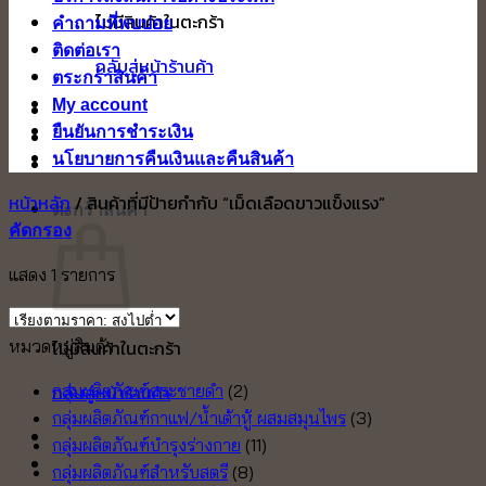
ไม่มีสินค้าในตะกร้า
คำถามที่พบบ่อย
ติดต่อเรา
กลับสู่หน้าร้านค้า
ตระกร้าสินค้า
My account
ยืนยันการชำระเงิน
นโยบายการคืนเงินและคืนสินค้า
หน้าหลัก
/
สินค้าที่มีป้ายกำกับ “เม็ดเลือดขาวแข็งแรง”
ตะกร้าสินค้า
คัดกรอง
แสดง 1 รายการ
หมวดหมู่สินค้า
ไม่มีสินค้าในตะกร้า
กลับสู่หน้าร้านค้า
กลุ่มผลิตภัณฑ์กระชายดำ
(2)
กลุ่มผลิตภัณฑ์กาแฟ/น้ำเต้าหู้ ผสมสมุนไพร
(3)
กลุ่มผลิตภัณฑ์บำรุงร่างกาย
(11)
กลุ่มผลิตภัณฑ์สำหรับสตรี
(8)