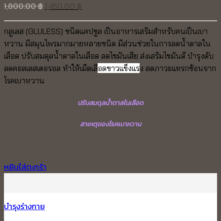
Original
Current
1,800.00
฿
1,450.00
฿
price
price
was:
is:
กลูเลส (GLULESS) ชนิดแคปซูล เป็นอาหารเสริมสำหรับคนเป็นเบา
1,800.00 ฿.
1,450.00 ฿.
หวาน มีสมุนไพรมากมายหลายชนิด มีส่วนช่วยในการลดน้ำตาลใน
เลือด ปรับสมดุลน้ำตาลในเลือด ลดไขมันเสีย ส่งเสริมไขมันดี บำรุงตับ
ลดคอลเลสเตอรอล ทำให้เม็ดเลื
อดขาวแข็งแร
ง ลดภาวะแทรกซ้อนจาก
โรคเบาหวาน
ปรับสมดุลน้ำตาลในเลือด
สาเหตุของโรคเบาหวาน
หยิบใส่ตะกร้า
บำรุงร่างกาย