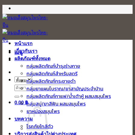
ข้าม
ไป
ยัง
เนื้อหา
หน้าแรก
เกี่ยวกับเรา
เมนู
ผลิตภัณฑ์ทั้งหมด
กลุ่มผลิตภัณฑ์บำรุงร่างกาย
กลุ่มผลิตภัณฑ์สำหรับสตรี
กลุ่มผลิตภัณฑ์กระชายดำ
ค้นหา:
กลุ่มยาแผนโบราณ/ยาสามัญประจำบ้าน
กลุ่มผลิตภัณฑ์กาแฟ/น้ำเต้าหู้ ผสมสมุนไพร
0.00
฿
กลุ่มสบู่/ยาสีฟัน ผสมสมุนไพร
ยาหม่องสมุนไพร
บทความ
โรคภัยใกล้ตัว
บริการส่งสินค้าไปต่างประเทศ