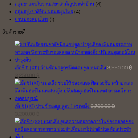
กลุ่มยาแผนโบราณ/ยาสามัญประจำบ้าน
(4)
กลุ่มสบู่/ยาสีฟัน ผสมสมุนไพร
(4)
ยาหม่องสมุนไพร
(1)
สินค้าขายดี
เอ็กซ์ 11 (X11) ว่านชักมดลูกชนิดแคปซูล หมอเส็ง
3,550.00
฿
Original
Current
3,250.00
฿
price
price
was:
is:
3,550.00 ฿.
3,250.00 ฿.
เอ็กซ์1 (X1) ว่านชักมดลูกสูตร 1 หมอเส็ง
3,700.00
฿
Original
Current
3,200.00
฿
price
price
was:
is:
3,700.00 ฿.
3,200.00 ฿.