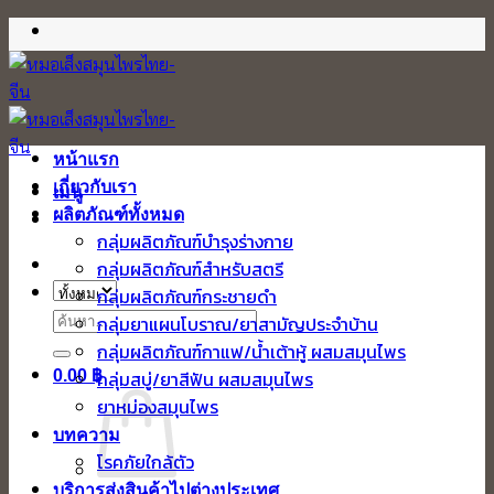
ข้าม
ไป
ยัง
เนื้อหา
หน้าแรก
เกี่ยวกับเรา
เมนู
ผลิตภัณฑ์ทั้งหมด
กลุ่มผลิตภัณฑ์บำรุงร่างกาย
กลุ่มผลิตภัณฑ์สำหรับสตรี
กลุ่มผลิตภัณฑ์กระชายดำ
ค้นหา:
กลุ่มยาแผนโบราณ/ยาสามัญประจำบ้าน
กลุ่มผลิตภัณฑ์กาแฟ/น้ำเต้าหู้ ผสมสมุนไพร
0.00
฿
กลุ่มสบู่/ยาสีฟัน ผสมสมุนไพร
ยาหม่องสมุนไพร
บทความ
โรคภัยใกล้ตัว
บริการส่งสินค้าไปต่างประเทศ