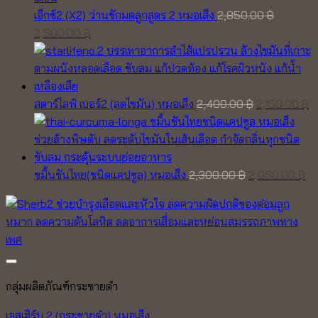
เอ็กซ์2 (X2) ว่านชักมดลูกสูตร 2 หมอเส็ง
2,850.00
฿
Original
Current
2,500.00
฿
price
price
was:
is:
2,850.00 ฿.
2,500.00 ฿.
Original
C
สตาร์ไลฟ์ เบอร์2 (ลดไขมัน) หมอเส็ง
2,400.00
฿
2,150.00
฿
price
pr
was:
is
2,400.00 ฿.
2,
Original
Cu
ขมิ้นชันไทย(ชนิดแคปซูล) หมอเส็ง
2,300.00
฿
2,050.00
฿
price
pr
was:
is:
2,300.00 ฿.
2,
Add to wishlist
กลุ่มผลิตภัณฑ์กระชายดำ
เอสเฮิร์บ 2 (กระชายดำ) หมอเส็ง