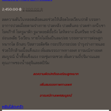
Original
Current
2,450.00
฿
2,200.00
฿
price
price
ลดความดันในหลอดเลือดและช่วยให้เลือดไหลเวียนปกติ บรรเทา
was:
is:
อาการปวดเมื่อยตามร่างกาย ปวดหลัง ปวดต้นคอ ปวดเข่า เหน็บชา
2,450.00 ฿.
2,200.00 ฿.
โรคเก๊าท์ โรครูมาติก รูมาตอยด์เรื้อรัง โลหิตจาง มึนศรีษะ หน้ามืด
อ่อนเพลีย วิงเวียน หายใจไม่อิ่มเป็นลมบ่อย บรรเทาอาการต่อมลูก
หมากโต อักเสบ ปัสสาวะติดขัด กระปริบกระปอย บำรุงร่างกายและ
ช่วยให้กล้ามเนื้อแข็งแรง เพิ่มสมรรถภาพทางเพศ อารมณ์ทางเพศ
สมบูรณ์ น้ำเชื้อแข็งแรง กระชุ่มกระชวย เพิ่มความถี่ปริมาณและ
คุณภาพของน้ำอสุจิและสเปิร์ม
ลดความผิดปกติของต่อมลูกหมาก
เพิ่มสมรรถภาพทางเพศ
อารมณ์ทางเพศสมบูรณ์
หยิบใส่ตะกร้า