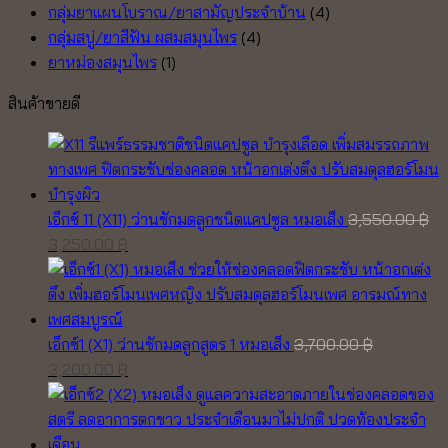
กลุ่มยาแผนโบราณ/ยาสามัญประจำบ้าน
(4)
กลุ่มสบู่/ยาสีฟัน ผสมสมุนไพร
(4)
ยาหม่องสมุนไพร
(1)
สินค้าขายดี
เอ็กซ์ 11 (X11) ว่านชักมดลูกชนิดแคปซูล หมอเส็ง
3,550.00
฿
Original
Current
3,250.00
฿
price
price
was:
is:
3,550.00 ฿.
3,250.00 ฿.
เอ็กซ์1 (X1) ว่านชักมดลูกสูตร 1 หมอเส็ง
3,700.00
฿
Original
Current
3,200.00
฿
price
price
was:
is:
3,700.00 ฿.
3,200.00 ฿.