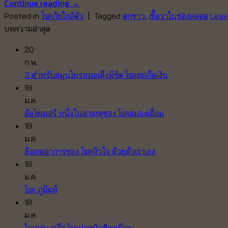
Continue reading
→
Posted in
โรคภัยใกล้ตัว
|
Tagged
ตกขาว
,
เชื้อราในช่องคลอด
Leav
บทความล่าสุด
20
ก.พ.
ไม่มี
3 ตำหรับสมุนไพรหมอเส็งพิชิต โรคสะเก็ดเงิน
ความ
18
เห็น
ม.ค.
บน
ไม่มี
อัลไซเมอร์ หนึ่งในสาเหตุของ โรคสมองเสื่อม
3
ความ
18
ตำหรับ
เห็น
ม.ค.
บน
สมุนไพร
ไม่มี
สังเกตอาการของ โรคหัวใจ ด้วยตัวเราเอง
อัล
หมอ
ความ
18
ไซ
เส็ง
เห็น
ม.ค.
บน
เม
พิชิต
ไม่มี
โรค ภูมิแพ้
สังเกต
อร์
โรค
ความ
18
อาการ
หนึ่ง
สะเก็ด
เห็น
ม.ค.
บน
ของ
ใน
เงิน
ไม่มี
ไมเกรน หรือ โรคปวดหัวข้างเดียว