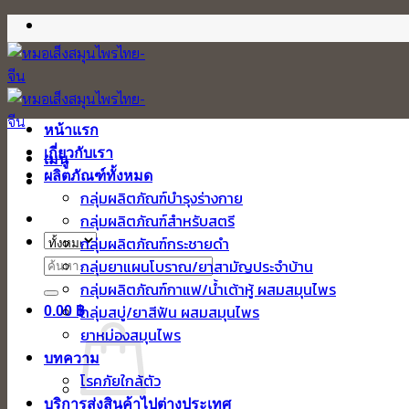
ข้าม
ไป
ยัง
เนื้อหา
หน้าแรก
เกี่ยวกับเรา
เมนู
ผลิตภัณฑ์ทั้งหมด
กลุ่มผลิตภัณฑ์บำรุงร่างกาย
กลุ่มผลิตภัณฑ์สำหรับสตรี
กลุ่มผลิตภัณฑ์กระชายดำ
ค้นหา:
กลุ่มยาแผนโบราณ/ยาสามัญประจำบ้าน
กลุ่มผลิตภัณฑ์กาแฟ/น้ำเต้าหู้ ผสมสมุนไพร
กลุ่มสบู่/ยาสีฟัน ผสมสมุนไพร
0.00
฿
ยาหม่องสมุนไพร
บทความ
โรคภัยใกล้ตัว
บริการส่งสินค้าไปต่างประเทศ