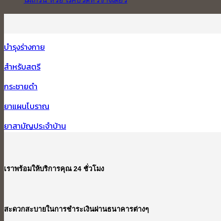
โรค
โรค
สาเหตุ
ความ
ภูมิแพ้
หัวใจ
ของ
เห็น
บน
ด้วย
โรค
บำรุงร่างกาย
ไมเกรน
ตัว
สมอง
หรือ
เรา
เสื่อม
สำหรับสตรี
โรค
เอง
ปวด
กระชายดำ
หัว
ยาแผนโบราณ
ข้าง
เดียว
ยาสามัญประจำบ้าน
เราพร้อมให้บริการคุณ 24 ชั่วโมง
สะดวกสะบายในการชำระเงินผ่านธนาคารต่างๆ