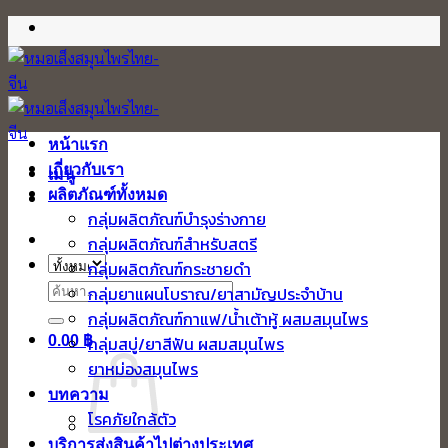
ข้าม
ไป
ยัง
เนื้อหา
หน้าแรก
เกี่ยวกับเรา
เมนู
ผลิตภัณฑ์ทั้งหมด
กลุ่มผลิตภัณฑ์บำรุงร่างกาย
กลุ่มผลิตภัณฑ์สำหรับสตรี
กลุ่มผลิตภัณฑ์กระชายดำ
ค้นหา:
กลุ่มยาแผนโบราณ/ยาสามัญประจำบ้าน
กลุ่มผลิตภัณฑ์กาแฟ/น้ำเต้าหู้ ผสมสมุนไพร
0.00
฿
กลุ่มสบู่/ยาสีฟัน ผสมสมุนไพร
ยาหม่องสมุนไพร
บทความ
โรคภัยใกล้ตัว
บริการส่งสินค้าไปต่างประเทศ