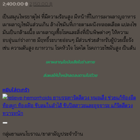
Original
Current
2,400.00
฿
2,150.00
฿
price
price
เป็นสมุนไพรธาตุไฟ ที่มีความร้อนสูง มีหน้าที่ในการเผาผลาญอาหาร
was:
is:
เผาผลาญไขมันส่วนเกิน ล้างไขมันที่เกาะตามผนังหลอดเลือด แปลงไข
2,400.00 ฿.
2,150.00 ฿.
มันเป็นกล้ามเนื้อ เผาผลาญเชื้อโรคและสิ่งที่เป็นพิษต่างๆ ให้ความ
อบอุ่นแก่ร่างกาย มีฤทธิ์ระบายอ่อนๆ มีส่วนช่วยสำหรับผู้ป่วยเรื้อรัง
เช่น ความดันสูง เบาหวาน โรคหัวใจ โรคไต โรคภาวะไขมันสูง เป็นต้น
เผาผลาญไขมันเสียในร่างกาย
ส่งผลให้น้ำหนักลดลงตามไปด้วย
หยิบใส่ตะกร้า
กลุ่มยาแผนโบราณ/ยาสามัญประจำบ้าน