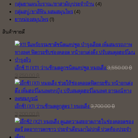
กลุ่มยาแผนโบราณ/ยาสามัญประจำบ้าน
(4)
กลุ่มสบู่/ยาสีฟัน ผสมสมุนไพร
(4)
ยาหม่องสมุนไพร
(1)
สินค้าขายดี
เอ็กซ์ 11 (X11) ว่านชักมดลูกชนิดแคปซูล หมอเส็ง
3,550.00
฿
Original
Current
3,250.00
฿
price
price
was:
is:
3,550.00 ฿.
3,250.00 ฿.
เอ็กซ์1 (X1) ว่านชักมดลูกสูตร 1 หมอเส็ง
3,700.00
฿
Original
Current
3,200.00
฿
price
price
was:
is:
3,700.00 ฿.
3,200.00 ฿.