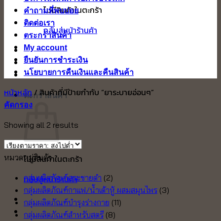
ไม่มีสินค้าในตะกร้า
คำถามที่พบบ่อย
ติดต่อเรา
กลับสู่หน้าร้านค้า
ตระกร้าสินค้า
My account
ยืนยันการชำระเงิน
นโยบายการคืนเงินและคืนสินค้า
หน้าหลัก
/
สินค้าที่มีป้ายกำกับ “ยาระบายอ่อนๆ”
ตะกร้าสินค้า
คัดกรอง
Sorted
Showing all 2 results
by
price:
หมวดหมู่สินค้า
ไม่มีสินค้าในตะกร้า
high
to
กลุ่มผลิตภัณฑ์กระชายดำ
(2)
กลับสู่หน้าร้านค้า
low
กลุ่มผลิตภัณฑ์กาแฟ/น้ำเต้าหู้ ผสมสมุนไพร
(3)
กลุ่มผลิตภัณฑ์บำรุงร่างกาย
(11)
กลุ่มผลิตภัณฑ์สำหรับสตรี
(8)