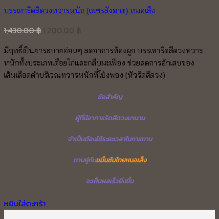
บรรเทาริดสีดวงทวารหนัก (เพชรสังฆาต) หมอเส็ง
Original
Current
1,430.00
฿
1,200.00
฿
price
price
มีฤทธิ์เป็นยาระบายอ่อนๆ ลดอาการท้องผูก บรรเทาริดสีดวงทวาร
was:
is:
หนักทั้งประเภทเดือยไก่และกลีบมะเฟือง ช่วยลดการอักเสบของ
1,430.00 ฿.
1,200.00 ฿.
เส้นเลือดดำบริเวณทวารหนักที่โป่งพอง (หัวริดสีดวง)
ข้อสำคัญ
ผู้ที่มีอาการริดสีดวงมานาน
จำเป็นต้องใช้ระยะเวลาในการทาน
ทานคู่กับ
ขมิ้นชันไทยหมอเส็ง
จะเห็นผลเร็วยิ่งขึ้น
หยิบใส่ตะกร้า