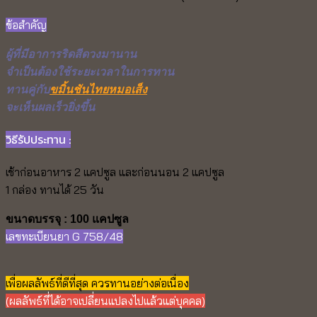
ข้อสำคัญ
ผู้ที่มีอาการริดสีดวงมานาน
จำเป็นต้องใช้ระยะเวลาในการทาน
ทานคู่กับ
ขมิ้นชันไทยหมอเส็ง
จะเห็นผลเร็วยิ่งขึ้น
วิธีรัปประทาน :
เช้าก่อนอาหาร 2 แคปซูล และก่อนนอน 2 แคปซูล
1 กล่อง ทานได้ 25 วัน
ขนาดบรรจุ : 100 แคปซูล
เลขทะเบียนยา G 758/48
เพื่อผลลัพธ์ที่ดีที่สุด ควรทานอย่างต่อเนื่อง
(ผลลัพธ์ที่ได้อาจเปลี่ยนแปลงไปแล้วแต่บุคคล)