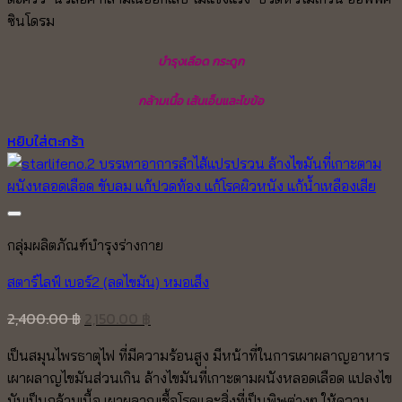
ซินโดรม
บำรุงเลือด กระดูก
กล้ามเนื้อ เส้นเอ็นและไขข้อ
หยิบใส่ตะกร้า
กลุ่มผลิตภัณฑ์บำรุงร่างกาย
สตาร์ไลฟ์ เบอร์2 (ลดไขมัน) หมอเส็ง
Original
Current
2,400.00
฿
2,150.00
฿
price
price
เป็นสมุนไพรธาตุไฟ ที่มีความร้อนสูง มีหน้าที่ในการเผาผลาญอาหาร
was:
is:
เผาผลาญไขมันส่วนเกิน ล้างไขมันที่เกาะตามผนังหลอดเลือด แปลงไข
2,400.00 ฿.
2,150.00 ฿.
มันเป็นกล้ามเนื้อ เผาผลาญเชื้อโรคและสิ่งที่เป็นพิษต่างๆ ให้ความ