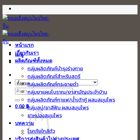
ข้าม
ไป
ยัง
เนื้อหา
หน้าแรก
เกี่ยวกับเรา
เมนู
ผลิตภัณฑ์ทั้งหมด
กลุ่มผลิตภัณฑ์บำรุงร่างกาย
กลุ่มผลิตภัณฑ์สำหรับสตรี
กลุ่มผลิตภัณฑ์กระชายดำ
ค้นหา:
กลุ่มยาแผนโบราณ/ยาสามัญประจำบ้าน
กลุ่มผลิตภัณฑ์กาแฟ/น้ำเต้าหู้ ผสมสมุนไพร
0.00
฿
กลุ่มสบู่/ยาสีฟัน ผสมสมุนไพร
ยาหม่องสมุนไพร
บทความ
โรคภัยใกล้ตัว
บริการส่งสินค้าไปต่างประเทศ