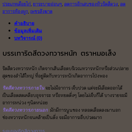
ประเภทเดือยไก่
,
ยาระบายอ่อนๆ
,
ลดการอักเสบของหัวริดสีดวง
,
ลด
ชร
อาการท้องผูก
,
เพชรสังฆาต
สังฆ
าต)
คำอธิบาย
หมอ
ข้อมูลเพิ่มเติม
เส็ง
บทวิจารณ์ (0)
ชิ้น
บรรเทาริดสีดวงทวารหนัก ตราหมอเส็ง
ริดสีดวงทวารหนัก เกิดจากเส้นเลือดบริเวณทวารหนักหรือส่วนปลาย
สุดของลำไส้ใหญ่ ที่อยู่ติดกับทวารหนักเกิดอาการโป่งพอง
จะไม่มีอาการ เจ็บปวด แต่จะมีเลือดออกได้
ริดสีดวงทวารภายใน
เป็นเลือดสดเคลือบอุจจาระ หรือหยดติ่งๆ โดยไม่เจ็บก็ได้ บางรายจะมี
อาการหน่วง ๆนิดหน่อย
มักมีการนูนของ หลอดเลือดลงมานอก
ริดสีดวงทวารภายนอก
ช่องทวารหนักจนคล้ายเป็นติ่ง จะมีอาการเจ็บปวดมาก
ระยะของริดสีดวงทวาร