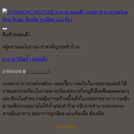
สินค้าหมดแล้ว
กลุ่มยาแผนโบราณ/ยาสามัญประจำบ้าน
ยาธาตุ ชนิดน้ำ หมอเส็ง
Original
Current
2,550.00
฿
2,250.00
฿
price
price
บรรเทาอาการกรดไหลย้อน เรอเปรี้ยว กรดเกินในกระเพาะและลำไส้
was:
is:
ปวดแสบปวดร้อนในกระเพาะ(มีแผลขนาดใหญ่มีเลือดซึมตลอดเวลา)
2,550.00 ฿.
2,250.00 ฿.
แสบร้อนในลำคอ กระตุ้นการสร้างเนื้อเยื่อในกระเพาะอาหาร กระตุ้น
สารเคลือบกระเพาะไม่ให้น้ำย่อยทำร้าย ปรับการทำงานของระบบ
ทางเดินอาหาร ลดอาการจุกเสียด แน่นท้องอืด ท้องเฟ้อ
กรดไหลย้อน