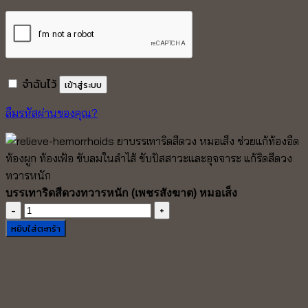
จำฉันไว้
เข้าสู่ระบบ
ลืมรหัสผ่านของคุณ?
บรรเทาริดสีดวงทวารหนัก (เพชรสังฆาต) หมอเส็ง
จำนวน
บรรเทา
หยิบใส่ตะกร้า
ริดสีดวง
ทวาร
หนัก
(เพ