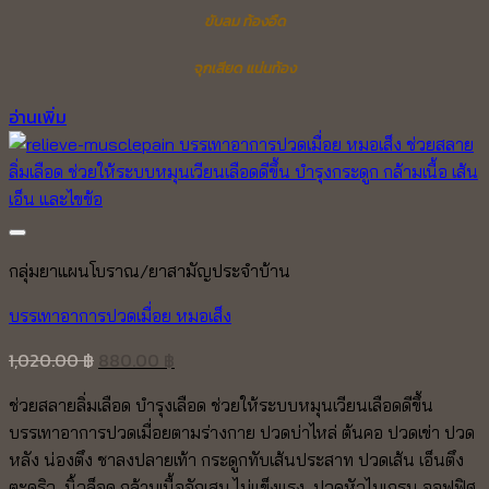
ขับลม ท้องอืด
จุกเสียด แน่นท้อง
อ่านเพิ่ม
กลุ่มยาแผนโบราณ/ยาสามัญประจำบ้าน
บรรเทาอาการปวดเมื่อย หมอเส็ง
Original
Current
1,020.00
฿
880.00
฿
price
price
ช่วยสลายลิ่มเลือด บำรุงเลือด ช่วยให้ระบบหมุนเวียนเลือดดีขึ้น
was:
is:
บรรเทาอาการปวดเมื่อยตามร่างกาย ปวดบ่าไหล่ ต้นคอ ปวดเข่า ปวด
1,020.00 ฿.
880.00 ฿.
หลัง น่องตึง ชาลงปลายเท้า กระดูกทับเส้นประสาท ปวดเส้น เอ็นตึง
ตะคริว นิ้วล็อค
กล้ามเนื้ออักเสบ ไม่แข็งแรง
ปวดหัวไมเกรน ออฟฟิศ