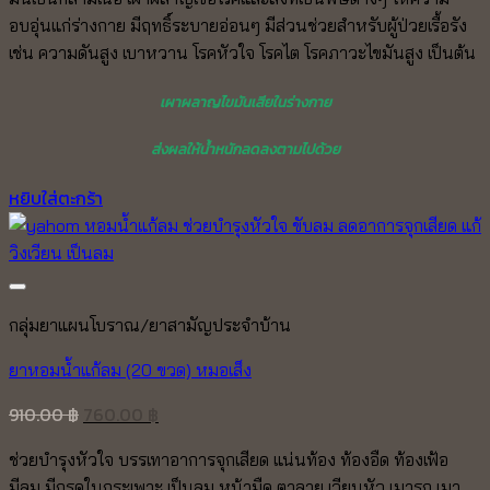
อบอุ่นแก่ร่างกาย มีฤทธิ์ระบายอ่อนๆ มีส่วนช่วยสำหรับผู้ป่วยเรื้อรัง
เช่น ความดันสูง เบาหวาน โรคหัวใจ โรคไต โรคภาวะไขมันสูง เป็นต้น
เผาผลาญไขมันเสียในร่างกาย
ส่งผลให้น้ำหนักลดลงตามไปด้วย
หยิบใส่ตะกร้า
กลุ่มยาแผนโบราณ/ยาสามัญประจำบ้าน
ยาหอมน้ำแก้ลม (20 ขวด) หมอเส็ง
Original
Current
910.00
฿
760.00
฿
price
price
ช่วยบำรุงหัวใจ บรรเทาอาการจุกเสียด แน่นท้อง ท้องอืด ท้องเฟ้อ
was:
is:
มีลม มีกรดในกระเพาะ เป็นลม หน้ามืด ตาลาย เวียนหัว เมารถ เมา