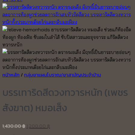
หน้าหลัก
/
กลุ่มยาแผนโบราณ/ยาสามัญประจำบ้าน
บรรเทาริดสีดวงทวารหนัก (เพชร
สังฆาต) หมอเส็ง
Original
Current
1,430.00
฿
1,200.00
฿
price
price