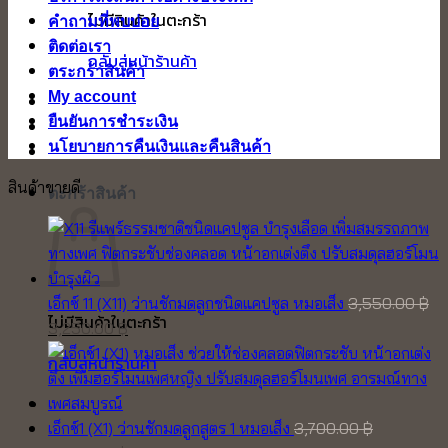
ไม่มีสินค้าในตะกร้า
คำถามที่พบบ่อย
ติดต่อเรา
กลับสู่หน้าร้านค้า
ตระกร้าสินค้า
My account
ยืนยันการชำระเงิน
นโยบายการคืนเงินและคืนสินค้า
สินค้าขายดี
ตะกร้าสินค้า
เอ็กซ์ 11 (X11) ว่านชักมดลูกชนิดแคปซูล หมอเส็ง
3,550.00
฿
ไม่มีสินค้าในตะกร้า
Original
Current
3,250.00
฿
price
price
กลับสู่หน้าร้านค้า
was:
is:
3,550.00 ฿.
3,250.00 ฿.
เอ็กซ์1 (X1) ว่านชักมดลูกสูตร 1 หมอเส็ง
3,700.00
฿