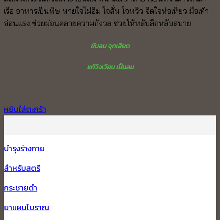
910.00 ฿.
760.00 ฿.
เรือ อาหารเป็นพิษ หายใจไม่อิ่ม ใจสั่น ใจหวิว จิตใจห่อเหี่ยว มือเท้า
อ่อนแรง ช่วยผ่อนคลายความกังวล ช่วยให้หลับลึกหลับสบาย
ขับลม จุกเสียด
แก้วิงเวียน เป็นลม
หยิบใส่ตะกร้า
บำรุงร่างกาย
สำหรับสตรี
กระชายดำ
ยาแผนโบราณ