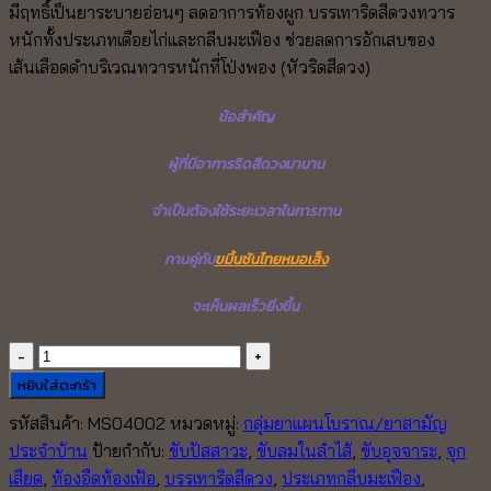
มีฤทธิ์เป็นยาระบายอ่อนๆ ลดอาการท้องผูก บรรเทาริดสีดวงทวาร
was:
is:
หนักทั้งประเภทเดือยไก่และกลีบมะเฟือง ช่วยลดการอักเสบของ
1,430.00 ฿.
1,200.00 ฿.
เส้นเลือดดำบริเวณทวารหนักที่โป่งพอง (หัวริดสีดวง)
ข้อสำคัญ
ผู้ที่มีอาการริดสีดวงมานาน
จำเป็นต้องใช้ระยะเวลาในการทาน
ทานคู่กับ
ขมิ้นชันไทยหมอเส็ง
จะเห็นผลเร็วยิ่งขึ้น
จำนวน
บรรเทา
หยิบใส่ตะกร้า
ริดสีดวง
รหัสสินค้า:
MS04002
หมวดหมู่:
กลุ่มยาแผนโบราณ/ยาสามัญ
ทวาร
ประจำบ้าน
ป้ายกำกับ:
ขับปัสสาวะ
,
ขับลมในลำไส้
,
ขับอุจจาระ
,
จุก
หนัก
เสียด
,
ท้องอืดท้องเฟ้อ
,
บรรเทาริดสีดวง
,
ประเภทกลีบมะเฟือง
,
(เพ