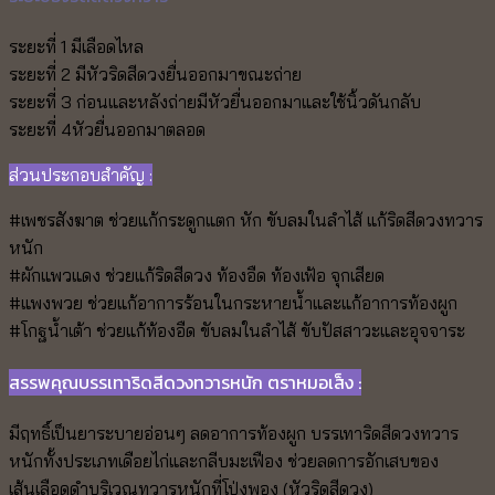
ระยะที่ 1 มีเลือดไหล
ระยะที่ 2 มีหัวริดสีดวงยื่นออกมาขณะถ่าย
ระยะที่ 3 ก่อนและหลังถ่ายมีหัวยื่นออกมาและใช้นิ้วดันกลับ
ระยะที่ 4หัวยื่นออกมาตลอด
ส่วนประกอบสำคัญ :
#เพชรสังฆาต ช่วยแก้กระดูกแตก หัก ขับลมในลำไส้ แก้ริดสีดวงทวาร
หนัก
#ผักแพวแดง ช่วยแก้ริดสีดวง ท้องอืด ท้องเฟ้อ จุกเสียด
#แพงพวย ช่วยแก้อาการร้อนในกระหายน้ำและแก้อาการท้องผูก
#โกฐน้ำเต้า ช่วยแก้ท้องอืด ขับลมในลำไส้ ขับปัสสาวะและอุจจาระ
สรรพคุณบรรเทาริดสีดวงทวารหนัก
ตราหมอเส็ง
:
มีฤทธิ์เป็นยาระบายอ่อนๆ ลดอาการท้องผูก บรรเทาริดสีดวงทวาร
หนักทั้งประเภทเดือยไก่และกลีบมะเฟือง ช่วยลดการอักเสบของ
เส้นเลือดดำบริเวณทวารหนักที่โป่งพอง (หัวริดสีดวง)