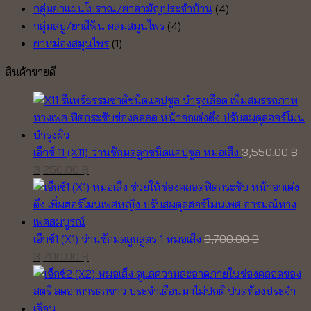
กลุ่มยาแผนโบราณ/ยาสามัญประจำบ้าน
(4)
กลุ่มสบู่/ยาสีฟัน ผสมสมุนไพร
(4)
ยาหม่องสมุนไพร
(1)
สินค้าขายดี
เอ็กซ์ 11 (X11) ว่านชักมดลูกชนิดแคปซูล หมอเส็ง
3,550.00
฿
Original
Current
3,250.00
฿
price
price
was:
is:
3,550.00 ฿.
3,250.00 ฿.
เอ็กซ์1 (X1) ว่านชักมดลูกสูตร 1 หมอเส็ง
3,700.00
฿
Original
Current
3,200.00
฿
price
price
was:
is:
3,700.00 ฿.
3,200.00 ฿.