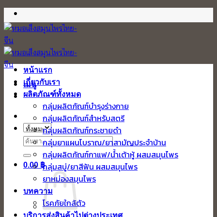
ข้าม
ไป
ยัง
เนื้อหา
หน้าแรก
เกี่ยวกับเรา
เมนู
ผลิตภัณฑ์ทั้งหมด
กลุ่มผลิตภัณฑ์บำรุงร่างกาย
กลุ่มผลิตภัณฑ์สำหรับสตรี
กลุ่มผลิตภัณฑ์กระชายดำ
ค้นหา:
กลุ่มยาแผนโบราณ/ยาสามัญประจำบ้าน
กลุ่มผลิตภัณฑ์กาแฟ/น้ำเต้าหู้ ผสมสมุนไพร
0.00
฿
กลุ่มสบู่/ยาสีฟัน ผสมสมุนไพร
ยาหม่องสมุนไพร
บทความ
โรคภัยใกล้ตัว
บริการส่งสินค้าไปต่างประเทศ