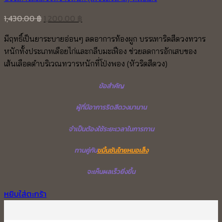
Original
Current
1,430.00
฿
1,200.00
฿
price
price
มีฤทธิ์เป็นยาระบายอ่อนๆ ลดอาการท้องผูก บรรเทาริดสีดวงทวาร
was:
is:
หนักทั้งประเภทเดือยไก่และกลีบมะเฟือง ช่วยลดการอักเสบของ
1,430.00 ฿.
1,200.00 ฿.
เส้นเลือดดำบริเวณทวารหนักที่โป่งพอง (หัวริดสีดวง)
ข้อสำคัญ
ผู้ที่มีอาการริดสีดวงมานาน
จำเป็นต้องใช้ระยะเวลาในการทาน
ทานคู่กับ
ขมิ้นชันไทยหมอเส็ง
จะเห็นผลเร็วยิ่งขึ้น
หยิบใส่ตะกร้า