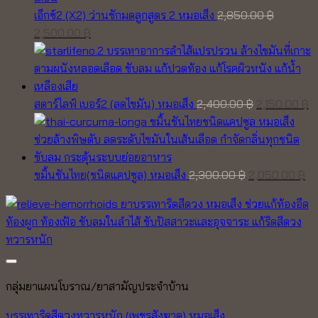
เอ็กซ์2 (X2) ว่านชักมดลูกสูตร 2 หมอเส็ง
2,850.00
฿
Original
Current
2,500.00
฿
price
price
was:
is:
2,850.00 ฿.
2,500.00 ฿.
Original
C
สตาร์ไลฟ์ เบอร์2 (ลดไขมัน) หมอเส็ง
2,400.00
฿
2,150.00
฿
price
pr
was:
is
2,400.00 ฿.
2,
Original
Cu
ขมิ้นชันไทย(ชนิดแคปซูล) หมอเส็ง
2,300.00
฿
2,050.00
฿
price
pr
was:
is:
2,300.00 ฿.
2,
Add to wishlist
กลุ่มยาแผนโบราณ/ยาสามัญประจำบ้าน
บรรเทาริดสีดวงทวารหนัก (เพชรสังฆาต) หมอเส็ง