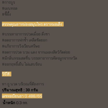
#การบูร
#เมนทอล
#ขึ้ผึ้ง
สรรพคุณยาหม่องสมุนไพร ตราหมอเส็ง :
#บรรเทาอาการปวดเมื่อย ตึงชา
#ลดอาการฟกช้ำ เคล็ดขัดยอก
#แก้อาการวิงเวียนศรีษะ
#ลดการปวด บวม แดง จากแมลงสัตว์กัดต่อย
#มีกลิ่นหอมสดชื่น บรรเทาอาการคัดจมูกจากหวัด
#ออกฤทธิ์เย็น ไม่แสบร้อน
วิธีใช้ :
ทา ถู นวด บริเวณที่ต้องการ
ปริมาณสุทธิ : 30 กรัม
เลขทะเบียนยา G 488/65
0.3 กก.
น้ำหนัก