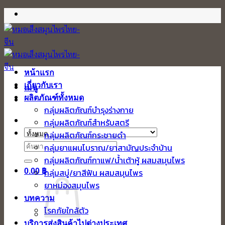
ข้าม
ไป
ยัง
เนื้อหา
หน้าแรก
เกี่ยวกับเรา
เมนู
ผลิตภัณฑ์ทั้งหมด
กลุ่มผลิตภัณฑ์บำรุงร่างกาย
กลุ่มผลิตภัณฑ์สำหรับสตรี
กลุ่มผลิตภัณฑ์กระชายดำ
ค้นหา:
กลุ่มยาแผนโบราณ/ยาสามัญประจำบ้าน
กลุ่มผลิตภัณฑ์กาแฟ/น้ำเต้าหู้ ผสมสมุนไพร
0.00
฿
กลุ่มสบู่/ยาสีฟัน ผสมสมุนไพร
ยาหม่องสมุนไพร
บทความ
โรคภัยใกล้ตัว
บริการส่งสินค้าไปต่างประเทศ