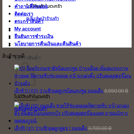
ไม่มีสินค้าในตะกร้า
คำถามที่พบบ่อย
ติดต่อเรา
กลับสู่หน้าร้านค้า
ตระกร้าสินค้า
My account
ยืนยันการชำระเงิน
นโยบายการคืนเงินและคืนสินค้า
สินค้าขายดี
ตะกร้าสินค้า
เอ็กซ์ 11 (X11) ว่านชักมดลูกชนิดแคปซูล หมอเส็ง
3,550.00
฿
ไม่มีสินค้าในตะกร้า
Original
Current
3,250.00
฿
price
price
กลับสู่หน้าร้านค้า
was:
is:
3,550.00 ฿.
3,250.00 ฿.
เอ็กซ์1 (X1) ว่านชักมดลูกสูตร 1 หมอเส็ง
3,700.00
฿