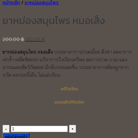
หน้าหลัก
/
ยาหม่องสมุนไพร
ยาหม่องสมุนไพร หมอเส็ง
Original
Current
200.00
฿
150.00
฿
price
price
ยาหม่องสมุนไพร หมอเส็ง
บรรเทาอาการปวดเมื่อย ตึงชา
ลดอาการ
was:
is:
ฟกช้ำ เคล็ดขัดยอก
แก้อาการวิงเวียนศรีษะ
ลดการปวด บวม แดง
200.00 ฿.
150.00 ฿.
จากแมลงสัตว์กัดต่อย
มีกลิ่นหอมสดชื่น บรรเทาอาการคัดจมูกจาก
หวัด
ออกฤทธิ์เย็น ไม่แสบร้อน
แก้วิงเวียน
แมลงสัตว์กัดต่อย
จำนวน
ยา
หยิบใส่ตะกร้า