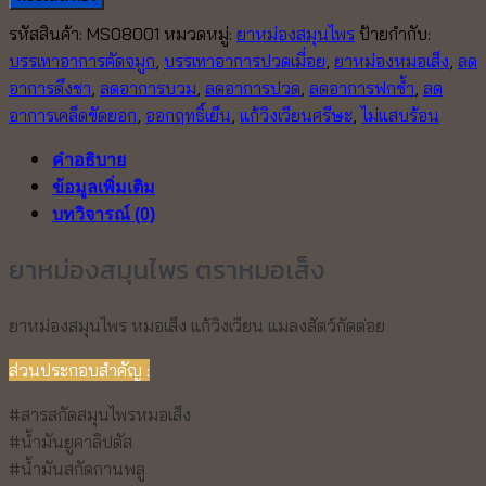
หม่อง
รหัสสินค้า:
MS08001
หมวดหมู่:
ยาหม่องสมุนไพร
ป้ายกำกับ:
สมุนไพร
บรรเทาอาการคัดจมูก
,
บรรเทาอาการปวดเมื่อย
,
ยาหม่องหมอเส็ง
,
ลด
หมอ
อาการตึงชา
,
ลดอาการบวม
,
ลดอาการปวด
,
ลดอาการฟกช้ำ
,
ลด
เส็ง
อาการเคล็ดขัดยอก
,
ออกฤทธิ์เย็น
,
แก้วิงเวียนศรีษะ
,
ไม่แสบร้อน
ชิ้น
คำอธิบาย
ข้อมูลเพิ่มเติม
บทวิจารณ์ (0)
ยาหม่องสมุนไพร ตราหมอเส็ง
ยาหม่องสมุนไพร หมอเส็ง แก้วิงเวียน แมลงสัตว์กัดต่อย
ส่วนประกอบสำคัญ :
#สารสกัดสมุนไพรหมอเส็ง
#น้ำมันยูคาลิปตัส
#น้ำมันสกัดกานพลู