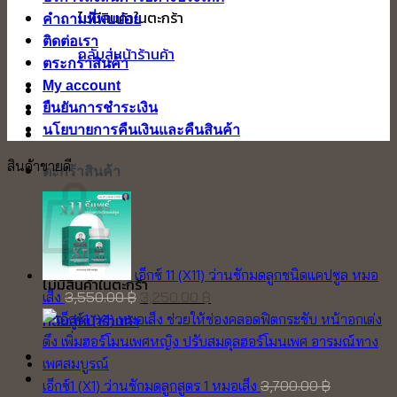
ไม่มีสินค้าในตะกร้า
คำถามที่พบบ่อย
ติดต่อเรา
กลับสู่หน้าร้านค้า
ตระกร้าสินค้า
My account
ยืนยันการชำระเงิน
นโยบายการคืนเงินและคืนสินค้า
สินค้าขายดี
ตะกร้าสินค้า
เอ็กซ์ 11 (X11) ว่านชักมดลูกชนิดแคปซูล หมอ
ไม่มีสินค้าในตะกร้า
Original
Current
เส็ง
3,550.00
฿
3,250.00
฿
price
price
กลับสู่หน้าร้านค้า
was:
is:
3,550.00 ฿.
3,250.00 ฿.
เอ็กซ์1 (X1) ว่านชักมดลูกสูตร 1 หมอเส็ง
3,700.00
฿