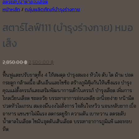
หน้าหลัก
/
กลุ่มผลิตภัณฑ์บำรุงร่างกาย
สตาร์ไลฟ์111 (บำรุงร่างกาย) หมอ
เส็ง
Original
Current
2,850.00
฿
2,500.00
฿
price
price
ฟื้นฟูและปรับธาตุทั้ง 4 ให้สมดุล บำรุงสมอง หัวใจ ตับ ไต ม้าม ปอด
was:
is:
กระดูก กล้ามเนื้อ เส้นเอ็นและไขข้อ สร้างภูมิคุ้มกันให้แข็งแรง บำรุง
2,850.00 ฿.
2,500.00 ฿.
คุณแม่ตั้งครรภ์และเสริมพัฒนาการเด็กในครรภ์ บำรุงเลือด เพิ่มการ
ไหลเวียนเลือด ชะลอวัย บรรเทาอาการอ่อนเพลีย เหนื่อยง่าย หน้ามืด
ปวดหัวไมเกรน สมองมึนงงไม่สั่งการ ใจสั่นใจหวิว นอนหลับยาก เบื่อ
อาหาร แขนขาไม่มีแรง ลดกรดยูริก ความดัน เบาหวาน ลดระดับ
น้ำตาลในเลือด ไขมันอุดตันเส้นเลือด บรรเทาอาการภูมิแพ้ และหอบ
หืด