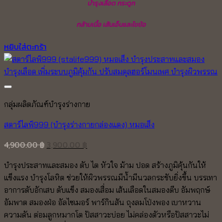
บำรุงเลือด กระดูก
กล้ามเนื้อ เส้นเอ็นและไขข้อ
หยิบใส่ตะกร้า
Add to wishlist
กลุ่มผลิตภัณฑ์บำรุงร่างกาย
สตาร์ไลฟ์999 (บำรุงร่างกายกล่องแดง) หมอเส็ง
Original
Current
4,900.00
฿
3,900.00
฿
price
price
บำรุงประสาทและสมอง ตับ ไต หัวใจ ม้าม ปอด สร้างภูมิคุ้นกันให้
was:
is:
แข็งแรง บำรุงโลหิต ช่วยให้ผิวพรรณมีน้ำมีนวลกระชับยิ่งขึ้น บรรเทา
4,900.00 ฿.
3,900.00 ฿.
อาการตับอักเสบ ตับแข็ง สมองเสื่อม เส้นเลือดในสมองตีบ อัมพฤกษ์
อัมพาต สมองฝ่อ อัลไซเมอร์ พาร์กินสัน ถุงลมโป่งพอง เบาหวาน
ความดัน ต่อมลูกหมากโต ปัสสาวะบ่อย ไม่คล่องตัวหรือปัสสาวะไม่