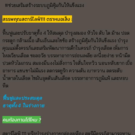
#ช่วยเสริมสร้างระบบภูมิคุ้มกันให้แข็งแรง
สรรพคุณสตาร์ไลฟ์111 ตราหมอเส็ง :
ฟื้นฟูและปรับธาตุทั้ง 4 ให้สมดุล บำรุงสมอง หัวใจ ตับ ไต ม้าม ปอด
กระดูก กล้ามเนื้อ เส้นเอ็นและไขข้อ สร้างภูมิคุ้มกันให้แข็งแรง บำรุง
คุณแม่ตั้งครรภ์และเสริมพัฒนาการเด็กในครรภ์ บำรุงเลือด เพิ่มการ
ไหลเวียนเลือด ชะลอวัย บรรเทาอาการอ่อนเพลีย เหนื่อยง่าย หน้ามืด
ปวดหัวไมเกรน สมองมึนงงไม่สั่งการ ใจสั่นใจหวิว นอนหลับยาก เบื่อ
อาหาร แขนขาไม่มีแรง ลดกรดยูริก ความดัน เบาหวาน ลดระดับ
น้ำตาลในเลือด ไขมันอุดตันเส้นเลือด บรรเทาอาการภูมิแพ้ และหอบ
หืด
ฟื้นฟูและประสมดุล
ธาตุทั้ง 4 ในร่างกาย
คนท้องทานได้ไหม ?
สตาร์ไลฟ์ 111 หรือบำรุงร่างกายกล่องเหลือง สตรีมีครรภ์สามารถทาน