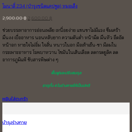
โมนาลี่ 234 (บำรุงชนิดแคปซูล) หมอเส็ง
Original
Current
2,900.00
฿
2,600.00
฿
price
price
ช่วยบรรเทาอาการอ่อนเพลีย เหนื่อยง่าย แขนขาไม่มีแรง ซึมเศร้า
was:
is:
มึนงง เบื่ออาหาร นอนหลับยาก ความดันต่ำ หน้ามืด มึนหัว อึดอัด
2,900.00 ฿.
2,600.00 ฿.
หน้าอก หายใจไม่อิ่ม ใจสั่น หนาวในอก มือเท้าเย็น-ชา มีลมใน
กระเพาะอาหาร โรคเบาหวาน ไขมันในเส้นเลือด ลดกรดยูลิค ลด
อาการภูมิแพ้ ขับสารพิษต่าง ๆ
ฟื้นฟูและปรับสมดุล
ธาตุทั้ง 4 ในร่างกายให้เป็นปกติ
หยิบใส่ตะกร้า
บำรุงร่างกาย