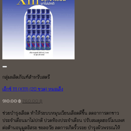
Add to wishlist
กลุ่มผลิตภัณฑ์สำหรับสตรี
เอ็กซ์ 111 (X111) (20 ขวด) หมอเส็ง
Original
Current
910.00
฿
760.00
฿
price
price
ช่วยบำรุงเลือด ทำให้ระบบหมุนเวียนเลือดดีขึ้น ลดอาการตกขาว
was:
is:
ประจำเดือนมาไม่ปกติ ปวดท้องประจำเดือน ปรับสมดุลฮอร์โมนเพศ
910.00 ฿.
760.00 ฿.
ต่อต้านอนุมูลอิสระ ชะลอวัย ลดการเกิดริ้วรอย บำรุงผิวพรรณให้