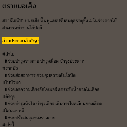
ตราหมอเส็ง
สตาร์ไลฟ์111 หมอเส็ง ฟื้นฟูและปรับสมดุลธาตุทั้ง 4 ในร่างกายให้
สามารถทำงานได้ปกติ
ส่วนประกอบสำคัญ :
#ลำไย
#ช่วยบำรุงร่างกาย บำรุงเลือด บำรุงประสาท
#รากบัว
#ช่วยย่อยอาหาร ควบคุมความดันโลหิต
#ใบบัวบก
#ช่วยลดความเสี่ยงอัลไซเมอร์ ลดระดับน้ำตาลในเลือด
#ตังกุย
#ช่วยบำรุงหัวใจ บำรุงเลือด เพิ่มการไหลเวียนของเลือด
#โสมเกาหลี
#ช่วยปรับสมดุลของร่างกาย
#เก๋ากี้