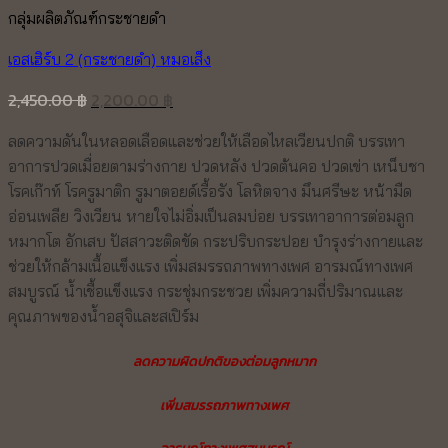
กลุ่มผลิตภัณฑ์กระชายดำ
เอสเฮิร์บ 2 (กระชายดำ) หมอเส็ง
Original
Current
2,450.00
฿
2,200.00
฿
price
price
ลดความดันในหลอดเลือดและช่วยให้เลือดไหลเวียนปกติ บรรเทา
was:
is:
อาการปวดเมื่อยตามร่างกาย ปวดหลัง ปวดต้นคอ ปวดเข่า เหน็บชา
2,450.00 ฿.
2,200.00 ฿.
โรคเก๊าท์ โรครูมาติก รูมาตอยด์เรื้อรัง โลหิตจาง มึนศรีษะ หน้ามืด
อ่อนเพลีย วิงเวียน หายใจไม่อิ่มเป็นลมบ่อย บรรเทาอาการต่อมลูก
หมากโต อักเสบ ปัสสาวะติดขัด กระปริบกระปอย บำรุงร่างกายและ
ช่วยให้กล้ามเนื้อแข็งแรง เพิ่มสมรรถภาพทางเพศ อารมณ์ทางเพศ
สมบูรณ์ น้ำเชื้อแข็งแรง กระชุ่มกระชวย เพิ่มความถี่ปริมาณและ
คุณภาพของน้ำอสุจิและสเปิร์ม
ลดความผิดปกติของต่อมลูกหมาก
เพิ่มสมรรถภาพทางเพศ
อารมณ์ทางเพศสมบูรณ์