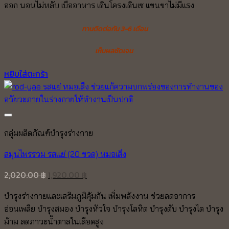
ออก นอนไม่หลับ เบื่ออาหาร เดินโครงเดินเซ แขนขาไม่มีแรง
ทานติดต่อกัน 3-6 เดือน
เห็นผลชัดเจน
หยิบใส่ตะกร้า
Add to wishlist
กลุ่มผลิตภัณฑ์บำรุงร่างกาย
สมุนไพรรวม รสแย่ (20 ขวด) หมอเส็ง
Original
Current
2,020.00
฿
1,920.00
฿
price
price
บำรุงร่างกายและเสริมภูมิคุ้มกัน เพิ่มพลังงาน ช่วยลดอาการ
was:
is:
อ่อนเพลีย บำรุงสมอง บำรุงหัวใจ บำรุงโลหิต บำรุงตับ บำรุงไต บำรุง
2,020.00 ฿.
1,920.00 ฿.
ม้าม
ลดภาวะน้ำตาลในเลือดสูง