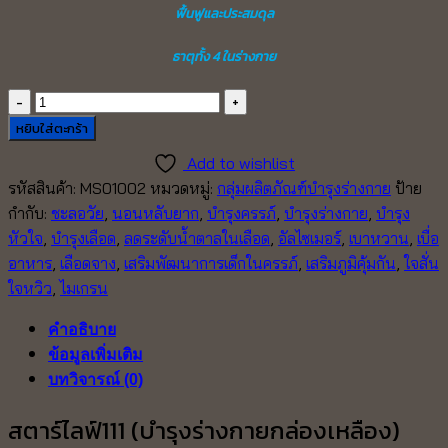
ฟื้นฟูและประสมดุล
ธาตุทั้ง 4 ในร่างกาย
จำนวน
ส
หยิบใส่ตะกร้า
ตาร์
Add to wishlist
ไลฟ์111
รหัสสินค้า:
MS01002
หมวดหมู่:
กลุ่มผลิตภัณฑ์บำรุงร่างกาย
ป้าย
(บำรุง
กำกับ:
ชะลอวัย
,
นอนหลับยาก
,
บำรุงครรภ์
,
บำรุงร่างกาย
,
บำรุง
ร่างกาย)
หัวใจ
,
บำรุงเลือด
,
ลดระดับน้ำตาลในเลือด
,
อัลไซเมอร์
,
เบาหวาน
,
เบื่อ
หมอ
อาหาร
,
เลือดจาง
,
เสริมพัฒนาการเด็กในครรภ์
,
เสริมภูมิคุ้มกัน
,
ใจสั่น
เส็ง
ใจหวิว
,
ไมเกรน
ชิ้น
คำอธิบาย
ข้อมูลเพิ่มเติม
บทวิจารณ์ (0)
สตาร์ไลฟ์111 (บำรุงร่างกายกล่องเหลือง)