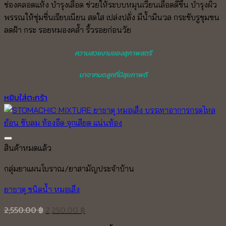
ช่องคลอดแห้ง บำรุงเลือด ช่วยให้ระบบหมุนเวียนเลือดดีขึ้น บำรุงผิว
พรรณให้ชุ่มชื่นเรียบเนียน สดใส เปล่งปลั่ง มีน้ำมีนวล กระชับรูขุมขน
ลดฝ้า กระ รอยหมองคล้ำ ริ้วรอยก่อนวัย
ความสวยงามของสุภาพสตรี
มาจากมดลูกที่มีสุขภาพดี
หยิบใส่ตะกร้า
Add to wishlist
สินค้าหมดแล้ว
กลุ่มยาแผนโบราณ/ยาสามัญประจำบ้าน
ยาธาตุ ชนิดน้ำ หมอเส็ง
Original
Current
2,550.00
฿
2,250.00
฿
price
price