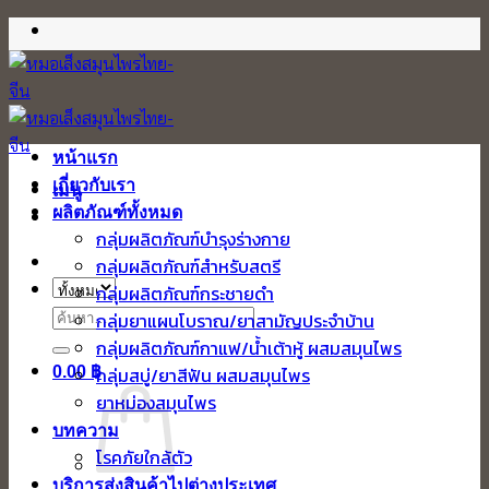
ข้าม
ไป
ยัง
เนื้อหา
หน้าแรก
เกี่ยวกับเรา
เมนู
ผลิตภัณฑ์ทั้งหมด
กลุ่มผลิตภัณฑ์บำรุงร่างกาย
กลุ่มผลิตภัณฑ์สำหรับสตรี
กลุ่มผลิตภัณฑ์กระชายดำ
ค้นหา:
กลุ่มยาแผนโบราณ/ยาสามัญประจำบ้าน
กลุ่มผลิตภัณฑ์กาแฟ/น้ำเต้าหู้ ผสมสมุนไพร
0.00
฿
กลุ่มสบู่/ยาสีฟัน ผสมสมุนไพร
ยาหม่องสมุนไพร
บทความ
โรคภัยใกล้ตัว
บริการส่งสินค้าไปต่างประเทศ