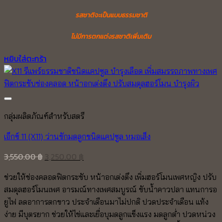
รสชาติจะเป็นแบบธรรมชาติ
ไม่มีการตกแต่งรสชาติเพิ่มเติม
หยิบใส่ตะกร้า
Add to wishlist
กลุ่มผลิตภัณฑ์สำหรับสตรี
เอ็กซ์ 11 (X11) ว่านชักมดลูกชนิดแคปซูล หมอเส็ง
Original
Current
3,550.00
฿
3,250.00
฿
price
price
ช่วยให้ช่องคลอดฟิตกระชับ หน้าอกเต่งตึง เพิ่มฮอร์โมนเพศหญิง ปรับ
was:
is:
สมดุลฮอร์โมนเพศ อารมณ์ทางเพศสมบูรณ์ ขับน้ำคาวปลา แทนการอ
3,550.00 ฿.
3,250.00 ฿.
ยูไฟ ลดอาการตกขาว ประจำเดือนมาไม่ปกติ ปวดประจำเดือน แท้ง
ง่าย มีบุตรยาก ช่วยให้ไข่และเยื่อบุมดลูกแข็งแรง มดลูกต่ำ ปวดหน่วง