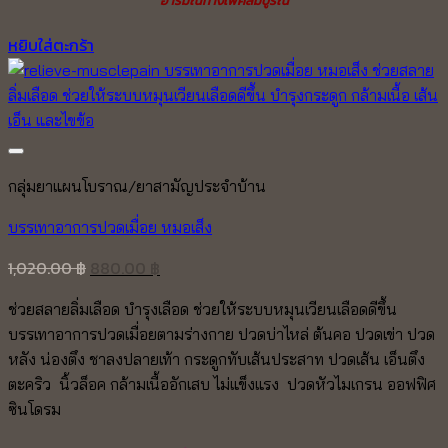
หยิบใส่ตะกร้า
Add to wishlist
กลุ่มยาแผนโบราณ/ยาสามัญประจำบ้าน
บรรเทาอาการปวดเมื่อย หมอเส็ง
Original
Current
1,020.00
฿
880.00
฿
price
price
ช่วยสลายลิ่มเลือด บำรุงเลือด ช่วยให้ระบบหมุนเวียนเลือดดีขึ้น
was:
is:
บรรเทาอาการปวดเมื่อยตามร่างกาย ปวดบ่าไหล่ ต้นคอ ปวดเข่า ปวด
1,020.00 ฿.
880.00 ฿.
หลัง น่องตึง ชาลงปลายเท้า กระดูกทับเส้นประสาท ปวดเส้น เอ็นตึง
ตะคริว นิ้วล็อค
กล้ามเนื้ออักเสบ ไม่แข็งแรง
ปวดหัวไมเกรน ออฟฟิศ
ซินโดรม