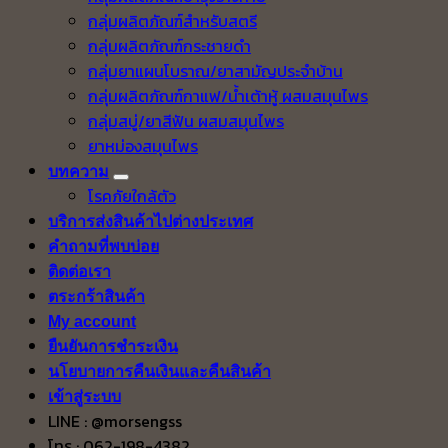
กลุ่มผลิตภัณฑ์สำหรับสตรี
กลุ่มผลิตภัณฑ์กระชายดำ
กลุ่มยาแผนโบราณ/ยาสามัญประจำบ้าน
กลุ่มผลิตภัณฑ์กาแฟ/น้ำเต้าหู้ ผสมสมุนไพร
กลุ่มสบู่/ยาสีฟัน ผสมสมุนไพร
ยาหม่องสมุนไพร
บทความ
โรคภัยใกล้ตัว
บริการส่งสินค้าไปต่างประเทศ
คำถามที่พบบ่อย
ติดต่อเรา
ตระกร้าสินค้า
My account
ยืนยันการชำระเงิน
นโยบายการคืนเงินและคืนสินค้า
เข้าสู่ระบบ
LINE : @morsengss
โทร : 062-198-4382