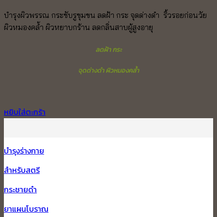
price
price
บำรุงผิวพรรณ กระชับรูขุมขน ลดฝ้า กระ จุดด่างดำ ริ้วรอยก่อนวัย
was:
is:
ผิวหมองคล้ำ ผิวหยาบกร้าน ลดกลิ่นสาบผู้สูงอายุ
1,500.00 ฿.
1,300.00 ฿.
ลดฝ้า กระ
จุดด่างดำ ผิวหมองคล้ำ
หยิบใส่ตะกร้า
บำรุงร่างกาย
สำหรับสตรี
กระชายดำ
ยาแผนโบราณ