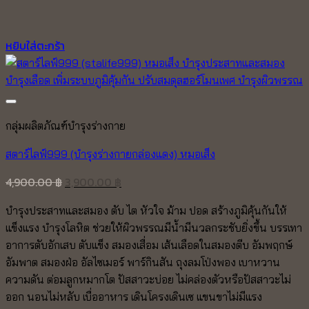
หยิบใส่ตะกร้า
กลุ่มผลิตภัณฑ์บำรุงร่างกาย
สตาร์ไลฟ์999 (บำรุงร่างกายกล่องแดง) หมอเส็ง
Original
Current
4,900.00
฿
3,900.00
฿
price
price
บำรุงประสาทและสมอง ตับ ไต หัวใจ ม้าม ปอด สร้างภูมิคุ้นกันให้
was:
is:
แข็งแรง บำรุงโลหิต ช่วยให้ผิวพรรณมีน้ำมีนวลกระชับยิ่งขึ้น บรรเทา
4,900.00 ฿.
3,900.00 ฿.
อาการตับอักเสบ ตับแข็ง สมองเสื่อม เส้นเลือดในสมองตีบ อัมพฤกษ์
อัมพาต สมองฝ่อ อัลไซเมอร์ พาร์กินสัน ถุงลมโป่งพอง เบาหวาน
ความดัน ต่อมลูกหมากโต ปัสสาวะบ่อย ไม่คล่องตัวหรือปัสสาวะไม่
ออก นอนไม่หลับ เบื่ออาหาร เดินโครงเดินเซ แขนขาไม่มีแรง