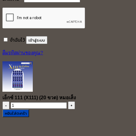
จำฉันไว้
เข้าสู่ระบบ
ลืมรหัสผ่านของคุณ?
เอ็กซ์ 111 (X111) (20 ขวด) หมอเส็ง
จำนวน
เอ็กซ์
หยิบใส่ตะกร้า
111
(X111)
(20