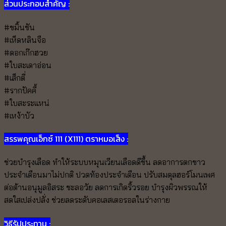
ส่วนประกอบสำคัญ :
#ขมิ้นชัน
#เห็ดหลินจือ
#ดอกเก๊กฮวย
#ใบสะเดาอ่อน
#เส็กตี่
#รากปัคคี้
#ใบสะระแหน่
#เหง้าบัว
สรรพคุณเอ็กซ์ 111 (X111) ตราหมอเส็ง :
ช่วยบำรุงเลือด ทำให้ระบบหมุนเวียนเลือดดีขึ้น ลดอาการตกขาว
ประจำเดือนมาไม่ปกติ ปวดท้องประจำเดือน ปรับสมดุลฮอร์โมนเพศ
ต่อต้านอนุมูลอิสระ ชะลอวัย ลดการเกิดริ้วรอย บำรุงผิวพรรณให้
สดใสเปล่งปลั่ง ช่วยลดระดับคอเลสเตอรอลในร่างกาย
วิธีรัปประทาน :