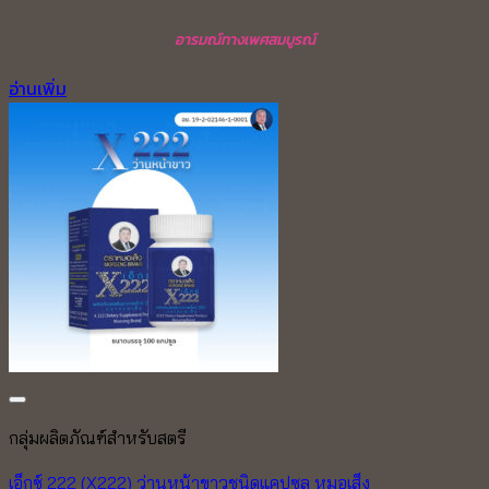
อารมณ์ทางเพศสมบูรณ์
อ่านเพิ่ม
กลุ่มผลิตภัณฑ์สำหรับสตรี
เอ็กซ์ 222 (X222) ว่านหน้าขาวชนิดแคปซูล หมอเส็ง