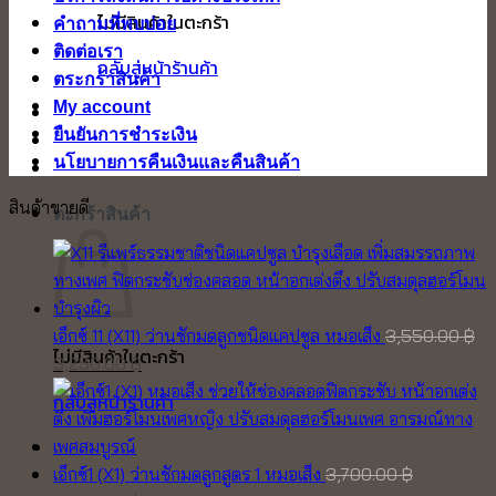
ไม่มีสินค้าในตะกร้า
คำถามที่พบบ่อย
ติดต่อเรา
กลับสู่หน้าร้านค้า
ตระกร้าสินค้า
My account
ยืนยันการชำระเงิน
นโยบายการคืนเงินและคืนสินค้า
สินค้าขายดี
ตะกร้าสินค้า
เอ็กซ์ 11 (X11) ว่านชักมดลูกชนิดแคปซูล หมอเส็ง
3,550.00
฿
ไม่มีสินค้าในตะกร้า
Original
Current
3,250.00
฿
price
price
กลับสู่หน้าร้านค้า
was:
is:
3,550.00 ฿.
3,250.00 ฿.
เอ็กซ์1 (X1) ว่านชักมดลูกสูตร 1 หมอเส็ง
3,700.00
฿