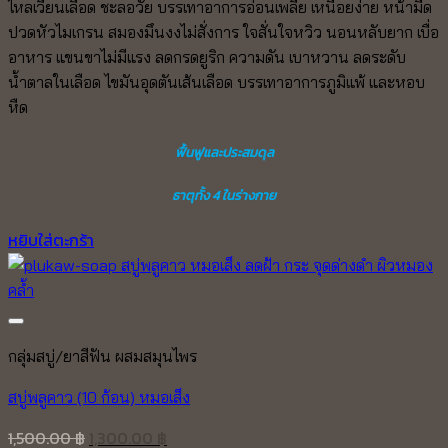
ไหลเวียนเลือด ชะลอวัย บรรเทาอาการอ่อนเพลีย เหนื่อยง่าย หน้ามืด
ปวดหัวไมเกรน สมองมึนงงไม่สั่งการ ใจสั่นใจหวิว นอนหลับยาก เบื่อ
อาหาร แขนขาไม่มีแรง ลดกรดยูริก ความดัน เบาหวาน ลดระดับ
น้ำตาลในเลือด ไขมันอุดตันเส้นเลือด บรรเทาอาการภูมิแพ้ และหอบ
หืด
ฟื้นฟูและประสมดุล
ธาตุทั้ง 4 ในร่างกาย
หยิบใส่ตะกร้า
กลุ่มสบู่/ยาสีฟัน ผสมสมุนไพร
สบู่พลูคาว (10 ก้อน) หมอเส็ง
Original
Current
1,500.00
฿
1,300.00
฿