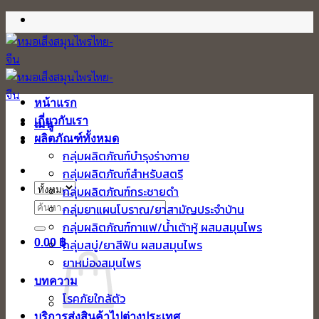
ข้าม
ไป
ยัง
เนื้อหา
หน้าแรก
เกี่ยวกับเรา
เมนู
ผลิตภัณฑ์ทั้งหมด
กลุ่มผลิตภัณฑ์บำรุงร่างกาย
กลุ่มผลิตภัณฑ์สำหรับสตรี
กลุ่มผลิตภัณฑ์กระชายดำ
ค้นหา:
กลุ่มยาแผนโบราณ/ยาสามัญประจำบ้าน
กลุ่มผลิตภัณฑ์กาแฟ/น้ำเต้าหู้ ผสมสมุนไพร
0.00
฿
กลุ่มสบู่/ยาสีฟัน ผสมสมุนไพร
ยาหม่องสมุนไพร
บทความ
โรคภัยใกล้ตัว
บริการส่งสินค้าไปต่างประเทศ