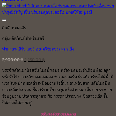
สินค้าหมดแล้ว
กลุ่มผลิตภัณฑ์สำหรับสตรี
ฟามาลา-เฮิร์บ เบอร์ 2 (สตรีวัยทอง) หมอเส็ง
Original
Current
2,900.00
฿
2,250.00
฿
price
price
ประจำเดือนมาน้อยวัน ไม่สม่ำเสมอ หรือหมดประจำเดือน ตัดมดลูก
was:
is:
หรือรังไข่ อารมณ์ทางเพศลดลง ช่องคลอดแห้ง ผิวแห้งกร้านไม่มีน้ำมี
2,900.00 ฿.
2,250.00 ฿.
นวล ใบหน้าหมอคล้ำ เหนื่อยง่าย ใจสั่น นอนหลับยาก หลับไม่สนิท
อารมณ์แปรปรวน ซึมเศร้า เครียด หงุดหงิดง่าย หลงลืมง่าย ร่างกาย
ร้อนวูบวาบ ปวดกระดูกตามข้อ กระดูกเปราะบาง ปัสสาวะเล็ด อั้น
ปัสสาวะไม่ค่อยอยู่
มีน้ำหล่อลื่นตามธรรมชาติ