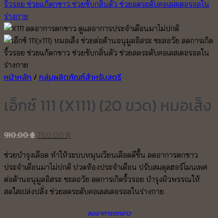
หน้าหลัก
/
กลุ่มผลิตภัณฑ์สำหรับสตรี
เอ็กซ์ 111 (X111) (20 ขวด) หมอเส็ง
Original
Current
910.00
฿
760.00
฿
price
price
ช่วยบำรุงเลือด ทำให้ระบบหมุนเวียนเลือดดีขึ้น ลดอาการตกขาว
was:
is:
ประจำเดือนมาไม่ปกติ ปวดท้องประจำเดือน ปรับสมดุลฮอร์โมนเพศ
910.00 ฿.
760.00 ฿.
ต่อต้านอนุมูลอิสระ ชะลอวัย ลดการเกิดริ้วรอย บำรุงผิวพรรณให้
สดใสเปล่งปลั่ง ช่วยลดระดับคอเลสเตอรอลในร่างกาย
ลดอาการตกขาว