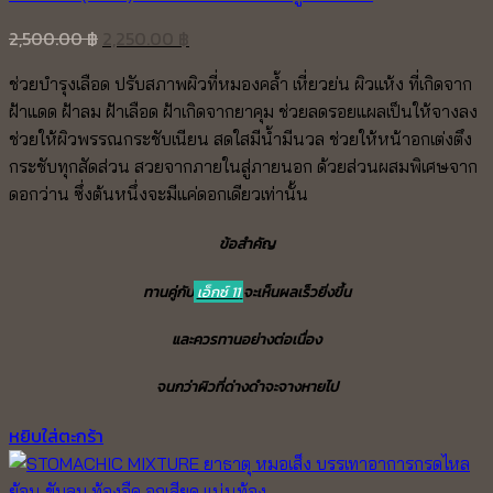
Original
Current
2,500.00
฿
2,250.00
฿
price
price
ช่วยบำรุงเลือด ปรับสภาพผิวที่หมองคล้ำ
เหี่ยวย่น ผิวแห้ง ที่เกิดจาก
was:
is:
ฝ้าแดด ฝ้าลม
ฝ้าเลือด ฝ้าเกิดจากยาคุม ช่วยลดรอยแผลเป็นให้จางลง
2,500.00 ฿.
2,250.00 ฿.
ช่วยให้ผิวพรรณกระชับเนียน สดใสมีน้ำมีนวล ช่วยให้หน้าอกเต่งตึง
กระชับทุกสัดส่วน สวยจากภายในสู่ภายนอก ด้วยส่วนผสมพิเศษจาก
ดอกว่าน ซึ่งต้นหนึ่งจะมีแค่ดอกเดียวเท่านั้น
ข้อสำคัญ
ทานคู่กับ
เอ็กซ์ 11
จะเห็นผลเร็วยิ่งขึ้น
และควรทานอย่างต่อเนื่อง
จนกว่าผิวที่ด่างดำจะจางหายไป
หยิบใส่ตะกร้า