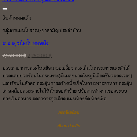
สินค้าหมดแล้ว
กลุ่มยาแผนโบราณ/ยาสามัญประจำบ้าน
ยาธาตุ ชนิดน้ำ หมอเส็ง
Original
Current
2,550.00
฿
2,250.00
฿
price
price
บรรเทาอาการกรดไหลย้อน เรอเปรี้ยว กรดเกินในกระเพาะและลำไส้
was:
is:
ปวดแสบปวดร้อนในกระเพาะ(มีแผลขนาดใหญ่มีเลือดซึมตลอดเวลา)
2,550.00 ฿.
2,250.00 ฿.
แสบร้อนในลำคอ กระตุ้นการสร้างเนื้อเยื่อในกระเพาะอาหาร กระตุ้น
สารเคลือบกระเพาะไม่ให้น้ำย่อยทำร้าย ปรับการทำงานของระบบ
ทางเดินอาหาร ลดอาการจุกเสียด แน่นท้องอืด ท้องเฟ้อ
กรดไหลย้อน
ขับลม ท้องอืด