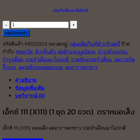
ประจำเดือนมาไม่ปกติ
จำนวน
เอ็กซ์
หยิบใส่ตะกร้า
111
รหัสสินค้า:
MS02003
หมวดหมู่:
กลุ่มผลิตภัณฑ์สำหรับสตรี
ป้าย
(X111)
กำกับ:
ชะลอวัย
,
ดับกลิ่นตัว
,
ต่อต้านอนุมูลอิสระ
,
บำรุงผิวพรรณ
,
(20
บำรุงเลือด
,
ประจำเดือนมาไม่ปกติ
,
ปวดท้องประจำเดือน
,
ลดการเกิด
ขวด)
ริ้วรอย
,
ลดระดับคอเลสเตอรอล
,
ลดอาการตกขาว
หมอ
เส็ง
คำอธิบาย
ชิ้น
ข้อมูลเพิ่มเติม
บทวิจารณ์ (0)
เอ็กซ์ 111 (X111) (1 ชุด 20 ขวด) ตราหมอเส็ง
เอ็กซ์ 111 (X111) หมอเส็ง ลดอาการตกขาว ประจำเดือนมาไม่ปกติ