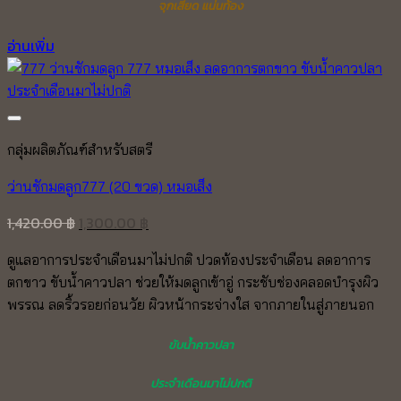
จุกเสียด แน่นท้อง
อ่านเพิ่ม
กลุ่มผลิตภัณฑ์สำหรับสตรี
ว่านชักมดลูก777 (20 ขวด) หมอเส็ง
Original
Current
1,420.00
฿
1,300.00
฿
price
price
ดูแลอาการประจำเดือนมาไม่ปกติ ปวดท้องประจำเดือน ลดอาการ
was:
is:
ตกขาว ขับน้ำคาวปลา ช่วยให้มดลูกเข้าอู่ กระชับช่องคลอดบำรุงผิว
1,420.00 ฿.
1,300.00 ฿.
พรรณ ลดริ้วรอยก่อนวัย ผิวหน้ากระจ่างใส จากภายในสู่ภายนอก
ขับน้ำคาวปลา
ประจำเดือนมาไม่ปกติ