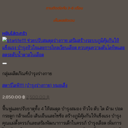
ทานติดต่อกัน 3-6 เดือน
เห็นผลชัดเจน
หยิบใส่ตะกร้า
กลุ่มผลิตภัณฑ์บำรุงร่างกาย
สตาร์ไลฟ์111 (บำรุงร่างกาย) หมอเส็ง
Original
Current
2,850.00
฿
2,500.00
฿
price
price
ฟื้นฟูและปรับธาตุทั้ง 4 ให้สมดุล บำรุงสมอง หัวใจ ตับ ไต ม้าม ปอด
was:
is:
กระดูก กล้ามเนื้อ เส้นเอ็นและไขข้อ สร้างภูมิคุ้มกันให้แข็งแรง บำรุง
2,850.00 ฿.
2,500.00 ฿.
คุณแม่ตั้งครรภ์และเสริมพัฒนาการเด็กในครรภ์ บำรุงเลือด เพิ่มการ