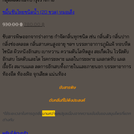
ขมิ้นชันไทยชนิดน้ำ (20 ขวด) หมอเส็ง
Original
Current
930.00
฿
780.00
฿
price
price
ขับสารพิษออกจากร่างกาย กำจัดกลิ่นทุกชนิด เช่น กลิ่นตัว กลิ่นปาก
was:
is:
กลิ่งช่องคลอด กลิ่นสาบคนสูงอายุ ฯลฯ บรรเทาอาการภูมิแพ้ หอบหืด
930.00 ฿.
780.00 ฿.
ไซนัส ผิวหนังอักเสบ เบาหวาน ความดันโลหิตสูง สะเก็ดเงิน ไวรัสตับ
อักเสบ โรคตับและไต โรคกระเพาะ แผลในกระเพาะ แผลกดทับ แผล
เรื้อรัง สมานแผล ลดการอักเสบทั้งภายในและภายนอก บรรเทาอาการ
ท้องอืด ท้องเฟ้อ จุกเสียด แน่นท้อง
ขับสารพิษ
ดับกลิ่นที่ไม่พึงประสงค์
*ใช้ระยะเวลาในการดูดซึม
นานกว่า
แคปซูลเนื่องจากความเข้มข้นของสมุนไพรที่แตก
ต่างกัน
หยิบใส่ตะกร้า