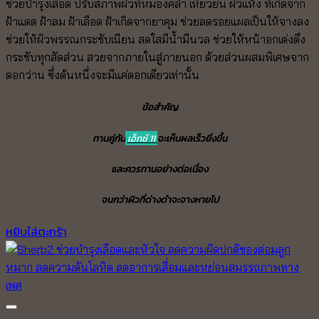
ช่วยบำรุงเลือด ปรับสภาพผิวที่หมองคล้ำ
เหี่ยวย่น ผิวแห้ง ที่เกิดจาก
was:
is:
ฝ้าแดด ฝ้าลม
ฝ้าเลือด ฝ้าเกิดจากยาคุม ช่วยลดรอยแผลเป็นให้จางลง
2,500.00 ฿.
2,250.00 ฿.
ช่วยให้ผิวพรรณกระชับเนียน สดใสมีน้ำมีนวล ช่วยให้หน้าอกเต่งตึง
กระชับทุกสัดส่วน สวยจากภายในสู่ภายนอก ด้วยส่วนผสมพิเศษจาก
ดอกว่าน ซึ่งต้นหนึ่งจะมีแค่ดอกเดียวเท่านั้น
ข้อสำคัญ
ทานคู่กับ
เอ็กซ์ 11
จะเห็นผลเร็วยิ่งขึ้น
และควรทานอย่างต่อเนื่อง
จนกว่าผิวที่ด่างดำจะจางหายไป
หยิบใส่ตะกร้า
Add to wishlist