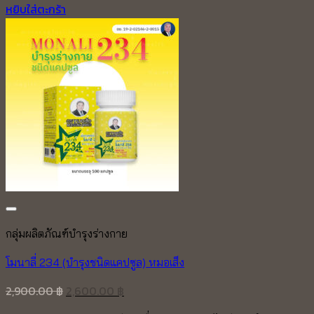
หยิบใส่ตะกร้า
Add to wishlist
กลุ่มผลิตภัณฑ์บำรุงร่างกาย
โมนาลี่ 234 (บำรุงชนิดแคปซูล) หมอเส็ง
Original
Current
2,900.00
฿
2,600.00
฿
price
price