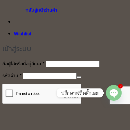
กลับสู่หน้าร้านค้า
Wishlist
เข้าสู่ระบบ
ต้องการ
ชื่อผู้ใช้หรือที่อยู่อีเมล
*
ต้องการ
รหัสผ่าน
*
2
ปรึกษาฟรี คลิ๊กเลย
O
p
e
n
c
h
at
จำฉันไว้
เข้าสู่ระบบ
ลืมรหัสผ่านของคุณ?