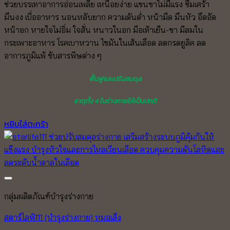
ช่วยบรรเทาอาการอ่อนเพลีย เหนื่อยง่าย แขนขาไม่มีแรง ซึมเศร้า
was:
is:
มึนงง เบื่ออาหาร นอนหลับยาก ความดันต่ำ หน้ามืด มึนหัว อึดอัด
2,900.00 ฿.
2,600.00 ฿.
หน้าอก หายใจไม่อิ่ม ใจสั่น หนาวในอก มือเท้าเย็น-ชา มีลมใน
กระเพาะอาหาร โรคเบาหวาน ไขมันในเส้นเลือด ลดกรดยูลิค ลด
อาการภูมิแพ้ ขับสารพิษต่าง ๆ
ฟื้นฟูและปรับสมดุล
ธาตุทั้ง 4 ในร่างกายให้เป็นปกติ
หยิบใส่ตะกร้า
Add to wishlist
กลุ่มผลิตภัณฑ์บำรุงร่างกาย
สตาร์ไลฟ์111 (บำรุงร่างกาย) หมอเส็ง