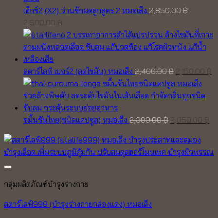
เอ็กซ์2 (X2) ว่านชักมดลูกสูตร 2 หมอเส็ง
2,850.00
฿
Original
Current
2,500.00
฿
price
price
was:
is:
2,850.00 ฿.
2,500.00 ฿.
Original
C
สตาร์ไลฟ์ เบอร์2 (ลดไขมัน) หมอเส็ง
2,400.00
฿
2,150.00
฿
price
pr
was:
is
2,400.00 ฿.
2,
Original
Cu
ขมิ้นชันไทย(ชนิดแคปซูล) หมอเส็ง
2,300.00
฿
2,050.00
฿
price
pr
was:
is:
2,300.00 ฿.
2,
Add to wishlist
กลุ่มผลิตภัณฑ์บำรุงร่างกาย
สตาร์ไลฟ์999 (บำรุงร่างกายกล่องแดง) หมอเส็ง