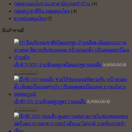
กลุ่มยาแผนโบราณ/ยาสามัญประจำบ้าน
(4)
กลุ่มสบู่/ยาสีฟัน ผสมสมุนไพร
(4)
ยาหม่องสมุนไพร
(1)
สินค้าขายดี
เอ็กซ์ 11 (X11) ว่านชักมดลูกชนิดแคปซูล หมอเส็ง
3,550.00
฿
Original
Current
3,250.00
฿
price
price
was:
is:
3,550.00 ฿.
3,250.00 ฿.
เอ็กซ์1 (X1) ว่านชักมดลูกสูตร 1 หมอเส็ง
3,700.00
฿
Original
Current
3,200.00
฿
price
price
was:
is:
3,700.00 ฿.
3,200.00 ฿.