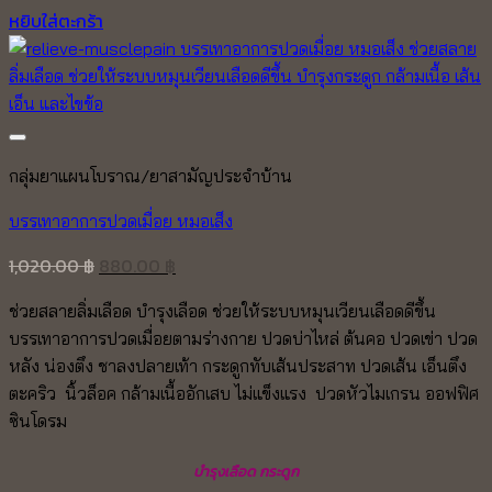
หยิบใส่ตะกร้า
Add to wishlist
กลุ่มยาแผนโบราณ/ยาสามัญประจำบ้าน
บรรเทาอาการปวดเมื่อย หมอเส็ง
Original
Current
1,020.00
฿
880.00
฿
price
price
ช่วยสลายลิ่มเลือด บำรุงเลือด ช่วยให้ระบบหมุนเวียนเลือดดีขึ้น
was:
is:
บรรเทาอาการปวดเมื่อยตามร่างกาย ปวดบ่าไหล่ ต้นคอ ปวดเข่า ปวด
1,020.00 ฿.
880.00 ฿.
หลัง น่องตึง ชาลงปลายเท้า กระดูกทับเส้นประสาท ปวดเส้น เอ็นตึง
ตะคริว นิ้วล็อค
กล้ามเนื้ออักเสบ ไม่แข็งแรง
ปวดหัวไมเกรน ออฟฟิศ
ซินโดรม
บำรุงเลือด กระดูก