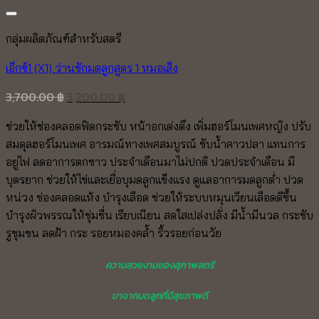
Add to wishlist
กลุ่มผลิตภัณฑ์สำหรับสตรี
เอ็กซ์1 (X1) ว่านชักมดลูกสูตร 1 หมอเส็ง
Original
Current
3,700.00
฿
3,200.00
฿
price
price
ช่วยให้ช่องคลอดฟิตกระชับ หน้าอกเต่งตึง เพิ่มฮอร์โมนเพศหญิง ปรับ
was:
is:
สมดุลฮอร์โมนเพศ อารมณ์ทางเพศสมบูรณ์ ขับน้ำคาวปลา แทนการ
3,700.00 ฿.
3,200.00 ฿.
อยู่ไฟ ลดอาการตกขาว ประจำเดือนมาไม่ปกติ ปวดประจำเดือน มี
บุตรยาก ช่วยให้ไข่และเยื่อบุมดลูกแข็งแรง ดูแลอาการมดลูกต่ำ ปวด
หน่วง ช่องคลอดแห้ง บำรุงเลือด ช่วยให้ระบบหมุนเวียนเลือดดีขึ้น
บำรุงผิวพรรณให้ชุ่มชื่น เรียบเนียน สดใสเปล่งปลั่ง มีน้ำมีนวล กระชับ
รูขุมขน ลดฝ้า กระ รอยหมองคล้ำ ริ้วรอยก่อนวัย
ความสวยงามของสุภาพสตรี
มาจากมดลูกที่มีสุขภาพดี