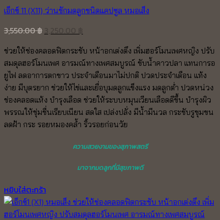
เอ็กซ์ 11 (X11) ว่านชักมดลูกชนิดแคปซูล หมอเส็ง
Original
Current
3,550.00
฿
3,250.00
฿
price
price
ช่วยให้ช่องคลอดฟิตกระชับ หน้าอกเต่งตึง เพิ่มฮอร์โมนเพศหญิง ปรับ
was:
is:
สมดุลฮอร์โมนเพศ อารมณ์ทางเพศสมบูรณ์ ขับน้ำคาวปลา แทนการอ
3,550.00 ฿.
3,250.00 ฿.
ยูไฟ ลดอาการตกขาว ประจำเดือนมาไม่ปกติ ปวดประจำเดือน แท้ง
ง่าย มีบุตรยาก ช่วยให้ไข่และเยื่อบุมดลูกแข็งแรง มดลูกต่ำ ปวดหน่วง
ช่องคลอดแห้ง บำรุงเลือด ช่วยให้ระบบหมุนเวียนเลือดดีขึ้น บำรุงผิว
พรรณให้ชุ่มชื่นเรียบเนียน สดใส เปล่งปลั่ง มีน้ำมีนวล กระชับรูขุมขน
ลดฝ้า กระ รอยหมองคล้ำ ริ้วรอยก่อนวัย
ความสวยงามของสุภาพสตรี
มาจากมดลูกที่มีสุขภาพดี
หยิบใส่ตะกร้า