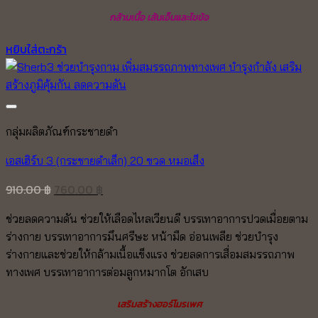
กล้ามเนื้อ เส้นเอ็นและไขข้อ
หยิบใส่ตะกร้า
Add to wishlist
กลุ่มผลิตภัณฑ์กระชายดำ
เอสเฮิร์บ 3 (กระชายดำเล็ก) 20 ขวด หมอเส็ง
Original
Current
910.00
฿
760.00
฿
price
price
ช่วยลดความดัน ช่วยให้เลือดไหลเวียนดี บรรเทาอาการปวดเมื่อยตาม
was:
is:
ร่างกาย บรรเทาอาการมึนศรีษะ หน้ามืด อ่อนเพลีย ช่วยบำรุง
910.00 ฿.
760.00 ฿.
ร่างกายและช่วยให้กล้ามเนื้อแข็งแรง ช่วยลดการเสื่อมสมรรถภาพ
ทางเพศ บรรเทาอาการต่อมลูกหมากโต อักเสบ
เสริมสร้างฮอร์โมรเพศ