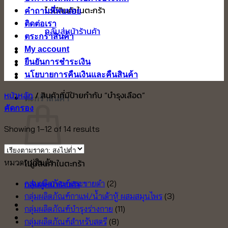
ไม่มีสินค้าในตะกร้า
คำถามที่พบบ่อย
ติดต่อเรา
กลับสู่หน้าร้านค้า
ตระกร้าสินค้า
My account
ยืนยันการชำระเงิน
นโยบายการคืนเงินและคืนสินค้า
หน้าหลัก
/
สินค้าที่มีป้ายกำกับ “บำรุงเลือด”
ตะกร้าสินค้า
คัดกรอง
Sorted
Showing 1–12 of 14 results
by
price:
หมวดหมู่สินค้า
ไม่มีสินค้าในตะกร้า
high
to
กลับสู่หน้าร้านค้า
กลุ่มผลิตภัณฑ์กระชายดำ
(2)
low
กลุ่มผลิตภัณฑ์กาแฟ/น้ำเต้าหู้ ผสมสมุนไพร
(3)
กลุ่มผลิตภัณฑ์บำรุงร่างกาย
(11)
กลุ่มผลิตภัณฑ์สำหรับสตรี
(8)