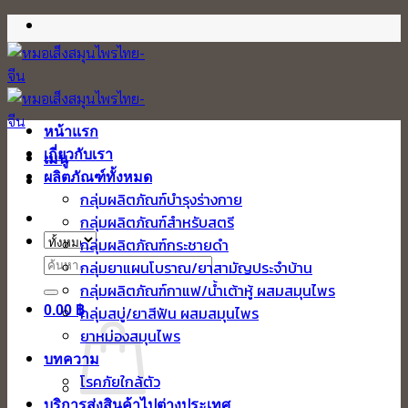
ข้าม
ไป
ยัง
เนื้อหา
หน้าแรก
เกี่ยวกับเรา
เมนู
ผลิตภัณฑ์ทั้งหมด
กลุ่มผลิตภัณฑ์บำรุงร่างกาย
กลุ่มผลิตภัณฑ์สำหรับสตรี
กลุ่มผลิตภัณฑ์กระชายดำ
ค้นหา:
กลุ่มยาแผนโบราณ/ยาสามัญประจำบ้าน
กลุ่มผลิตภัณฑ์กาแฟ/น้ำเต้าหู้ ผสมสมุนไพร
0.00
฿
กลุ่มสบู่/ยาสีฟัน ผสมสมุนไพร
ยาหม่องสมุนไพร
บทความ
โรคภัยใกล้ตัว
บริการส่งสินค้าไปต่างประเทศ