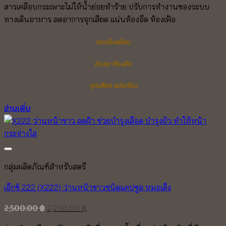
สารเคลือบกระเพาะไม่ให้น้ำย่อยทำร้าย ปรับการทำงานของระบบ
ทางเดินอาหาร ลดอาการจุกเสียด แน่นท้องอืด ท้องเฟ้อ
กรดไหลย้อน
ขับลม ท้องอืด
จุกเสียด แน่นท้อง
อ่านเพิ่ม
Add to wishlist
กลุ่มผลิตภัณฑ์สำหรับสตรี
เอ็กซ์ 222 (X222) ว่านหน้าขาวชนิดแคปซูล หมอเส็ง
Original
Current
2,500.00
฿
2,250.00
฿
price
price