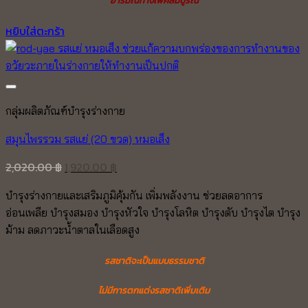
หยิบใส่ตะกร้า
Add to wishlist
กลุ่มผลิตภัณฑ์บำรุงร่างกาย
สมุนไพรรวม รสแย่ (20 ขวด) หมอเส็ง
Original
Current
2,020.00
฿
1,920.00
฿
price
price
บำรุงร่างกายและเสริมภูมิคุ้มกัน เพิ่มพลังงาน ช่วยลดอาการ
was:
is:
อ่อนเพลีย บำรุงสมอง บำรุงหัวใจ บำรุงโลหิต บำรุงตับ บำรุงไต บำรุง
2,020.00 ฿.
1,920.00 ฿.
ม้าม
ลดภาวะน้ำตาลในเลือดสูง
รสชาติจะเป็นแบบธรรมชาติ
ไม่มีการตกแต่งรสชาติเพิ่มเติม