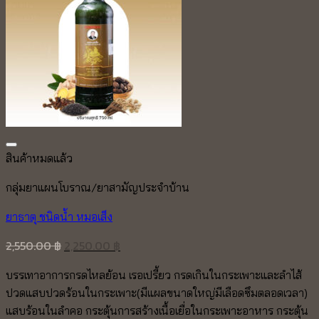
Add to wishlist
สินค้าหมดแล้ว
กลุ่มยาแผนโบราณ/ยาสามัญประจำบ้าน
ยาธาตุ ชนิดน้ำ หมอเส็ง
Original
Current
2,550.00
฿
2,250.00
฿
price
price
บรรเทาอาการกรดไหลย้อน เรอเปรี้ยว กรดเกินในกระเพาะและลำไส้
was:
is:
ปวดแสบปวดร้อนในกระเพาะ(มีแผลขนาดใหญ่มีเลือดซึมตลอดเวลา)
2,550.00 ฿.
2,250.00 ฿.
แสบร้อนในลำคอ กระตุ้นการสร้างเนื้อเยื่อในกระเพาะอาหาร กระตุ้น