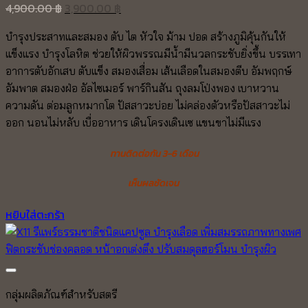
Original
Current
4,900.00
฿
3,900.00
฿
price
price
บำรุงประสาทและสมอง ตับ ไต หัวใจ ม้าม ปอด สร้างภูมิคุ้นกันให้
was:
is:
แข็งแรง บำรุงโลหิต ช่วยให้ผิวพรรณมีน้ำมีนวลกระชับยิ่งขึ้น บรรเทา
4,900.00 ฿.
3,900.00 ฿.
อาการตับอักเสบ ตับแข็ง สมองเสื่อม เส้นเลือดในสมองตีบ อัมพฤกษ์
อัมพาต สมองฝ่อ อัลไซเมอร์ พาร์กินสัน ถุงลมโป่งพอง เบาหวาน
ความดัน ต่อมลูกหมากโต ปัสสาวะบ่อย ไม่คล่องตัวหรือปัสสาวะไม่
ออก นอนไม่หลับ เบื่ออาหาร เดินโครงเดินเซ แขนขาไม่มีแรง
ทานติดต่อกัน 3-6 เดือน
เห็นผลชัดเจน
หยิบใส่ตะกร้า
Add to wishlist
กลุ่มผลิตภัณฑ์สำหรับสตรี