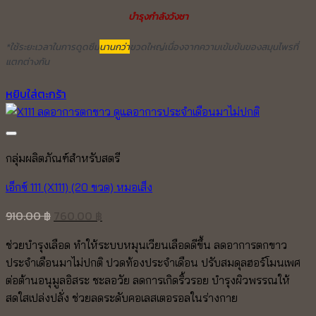
บำรุงกำลังวังชา
*ใช้ระยะเวลาในการดูดซึม
นานกว่า
ขวดใหญ่เนื่องจากความเข้มข้นของสมุนไพรที่
แตกต่างกัน
หยิบใส่ตะกร้า
Add to wishlist
กลุ่มผลิตภัณฑ์สำหรับสตรี
เอ็กซ์ 111 (X111) (20 ขวด) หมอเส็ง
Original
Current
910.00
฿
760.00
฿
price
price
ช่วยบำรุงเลือด ทำให้ระบบหมุนเวียนเลือดดีขึ้น ลดอาการตกขาว
was:
is:
ประจำเดือนมาไม่ปกติ ปวดท้องประจำเดือน ปรับสมดุลฮอร์โมนเพศ
910.00 ฿.
760.00 ฿.
ต่อต้านอนุมูลอิสระ ชะลอวัย ลดการเกิดริ้วรอย บำรุงผิวพรรณให้
สดใสเปล่งปลั่ง ช่วยลดระดับคอเลสเตอรอลในร่างกาย