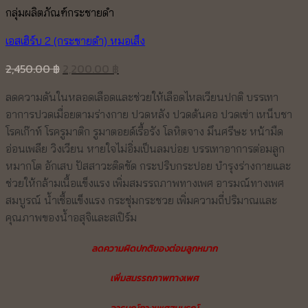
กลุ่มผลิตภัณฑ์กระชายดำ
เอสเฮิร์บ 2 (กระชายดำ) หมอเส็ง
Original
Current
2,450.00
฿
2,200.00
฿
price
price
ลดความดันในหลอดเลือดและช่วยให้เลือดไหลเวียนปกติ บรรเทา
was:
is:
อาการปวดเมื่อยตามร่างกาย ปวดหลัง ปวดต้นคอ ปวดเข่า เหน็บชา
2,450.00 ฿.
2,200.00 ฿.
โรคเก๊าท์ โรครูมาติก รูมาตอยด์เรื้อรัง โลหิตจาง มึนศรีษะ หน้ามืด
อ่อนเพลีย วิงเวียน หายใจไม่อิ่มเป็นลมบ่อย บรรเทาอาการต่อมลูก
หมากโต อักเสบ ปัสสาวะติดขัด กระปริบกระปอย บำรุงร่างกายและ
ช่วยให้กล้ามเนื้อแข็งแรง เพิ่มสมรรถภาพทางเพศ อารมณ์ทางเพศ
สมบูรณ์ น้ำเชื้อแข็งแรง กระชุ่มกระชวย เพิ่มความถี่ปริมาณและ
คุณภาพของน้ำอสุจิและสเปิร์ม
ลดความผิดปกติของต่อมลูกหมาก
เพิ่มสมรรถภาพทางเพศ
อารมณ์ทางเพศสมบูรณ์