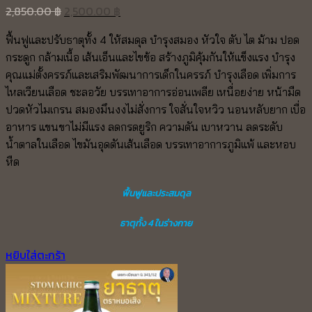
Original
Current
2,850.00
฿
2,500.00
฿
price
price
ฟื้นฟูและปรับธาตุทั้ง 4 ให้สมดุล บำรุงสมอง หัวใจ ตับ ไต ม้าม ปอด
was:
is:
กระดูก กล้ามเนื้อ เส้นเอ็นและไขข้อ สร้างภูมิคุ้มกันให้แข็งแรง บำรุง
2,850.00 ฿.
2,500.00 ฿.
คุณแม่ตั้งครรภ์และเสริมพัฒนาการเด็กในครรภ์ บำรุงเลือด เพิ่มการ
ไหลเวียนเลือด ชะลอวัย บรรเทาอาการอ่อนเพลีย เหนื่อยง่าย หน้ามืด
ปวดหัวไมเกรน สมองมึนงงไม่สั่งการ ใจสั่นใจหวิว นอนหลับยาก เบื่อ
อาหาร แขนขาไม่มีแรง ลดกรดยูริก ความดัน เบาหวาน ลดระดับ
น้ำตาลในเลือด ไขมันอุดตันเส้นเลือด บรรเทาอาการภูมิแพ้ และหอบ
หืด
ฟื้นฟูและประสมดุล
ธาตุทั้ง 4 ในร่างกาย
หยิบใส่ตะกร้า