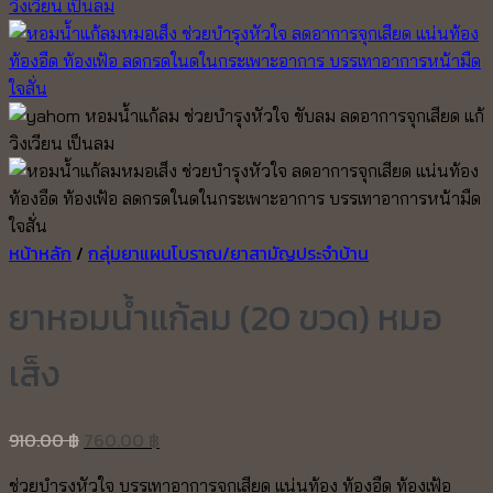
หน้าหลัก
/
กลุ่มยาแผนโบราณ/ยาสามัญประจำบ้าน
ยาหอมน้ำแก้ลม (20 ขวด) หมอ
เส็ง
Original
Current
910.00
฿
760.00
฿
price
price
ช่วยบำรุงหัวใจ บรรเทาอาการจุกเสียด แน่นท้อง ท้องอืด ท้องเฟ้อ