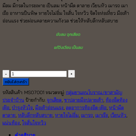
was:
is:
มีลม มีกรดในกระเพาะ เป็นลม หน้ามืด ตาลาย เวียนหัว เมารถ เมา
910.00 ฿.
760.00 ฿.
เรือ อาหารเป็นพิษ หายใจไม่อิ่ม ใจสั่น ใจหวิว จิตใจห่อเหี่ยว มือเท้า
อ่อนแรง ช่วยผ่อนคลายความกังวล ช่วยให้หลับลึกหลับสบาย
ขับลม จุกเสียด
แก้วิงเวียน เป็นลม
จำนวน
ยา
หยิบใส่ตะกร้า
หอม
รหัสสินค้า:
MS07001
หมวดหมู่:
กลุ่มยาแผนโบราณ/ยาสามัญ
น้ำ
ประจำบ้าน
ป้ายกำกับ:
จุกเสียด
,
ชาปลายมือปลายเท้า
,
ท้องอืดท้อง
แก้
เฟ้อ
,
บำรุงหัวใจ
,
มือเท้าอ่อนแรง
,
ลดอาการท้องอืด-เฟ้อ
,
หน้ามืด
ลม
ตาลาย
,
หลับลึกหลับสบาย
,
หายใจไม่อิ่ม
,
เมารถ
,
เมาเรือ
,
เวียนหัว
,
(20
แน่นท้อง
,
ใจสั่นใจหวิว
ขวด)
หมอ
คำอธิบาย