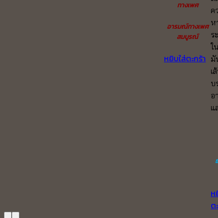
ทางเพศ
คว
ห
อารมณ์ทางเพศ
ระ
สมบูรณ์
ใน
หยิบใส่ตะกร้า
มั
เส
บ
อา
แ
ธ
หย
ตะ