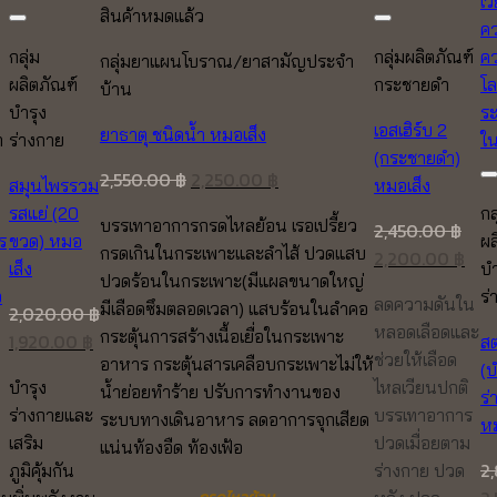
สินค้าหมดแล้ว
กลุ่ม
กลุ่มผลิตภัณฑ์
กลุ่มยาแผนโบราณ/ยาสามัญประจำ
ผลิตภัณฑ์
กระชายดำ
บ้าน
บำรุง
เอสเฮิร์บ 2
ยาธาตุ ชนิดน้ำ หมอเส็ง
ำ
ร่างกาย
(กระชายดำ)
Original
Current
2,550.00
฿
2,250.00
฿
สมุนไพรรวม
หมอเส็ง
price
price
รสแย่ (20
กล
บรรเทาอาการกรดไหลย้อน เรอเปรี้ยว
2,450.00
฿
was:
is:
ร
ขวด) หมอ
ผล
กรดเกินในกระเพาะและลำไส้ ปวดแสบ
Original
Cur
2,200.00
฿
2,550.00 ฿.
2,250.00 ฿.
เส็ง
บำ
ปวดร้อนในกระเพาะ(มีแผลขนาดใหญ่
price
pric
อ
ร่
ลดความดันใน
มีเลือดซึมตลอดเวลา) แสบร้อนในลำคอ
was:
is:
2,020.00
฿
หลอดเลือดและ
กระตุ้นการสร้างเนื้อเยื่อในกระเพาะ
Original
Current
2,450.00 ฿.
2,2
1,920.00
฿
สต
ช่วยให้เลือด
อาหาร กระตุ้นสารเคลือบกระเพาะไม่ให้
price
price
(บ
บำรุง
ไหลเวียนปกติ
น้ำย่อยทำร้าย ปรับการทำงานของ
Current
was:
is:
ร่
ร่างกายและ
บรรเทาอาการ
ระบบทางเดินอาหาร ลดอาการจุกเสียด
price
2,020.00 ฿.
1,920.00 ฿.
หม
เสริม
ปวดเมื่อยตาม
แน่นท้องอืด ท้องเฟ้อ
is:
2
ภูมิคุ้มกัน
ร่างกาย ปวด
1,200.00 ฿.