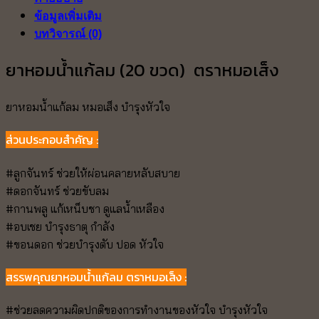
เส็ง
ข้อมูลเพิ่มเติม
ชิ้น
บทวิจารณ์ (0)
ยาหอมน้ำแก้ลม (20 ขวด) ตราหมอเส็ง
ยาหอมน้ำแก้ลม หมอเส็ง บำรุงหัวใจ
ส่วนประกอบสำคัญ :
#ลูกจันทร์ ช่วยให้ผ่อนคลายหลับสบาย
#ดอกจันทร์ ช่วยขับลม
#กานพลู แก้เหน็บชา ดูแลน้ำเหลือง
#อบเชย บำรุงธาตุ กำลัง
#ขอนดอก ช่วยบำรุงตับ ปอด หัวใจ
สรรพคุณยาหอมน้ำแก้ลม ตราหมอเส็ง :
#ช่วยลดความผิดปกติของการทำงานของหัวใจ บำรุงหัวใจ