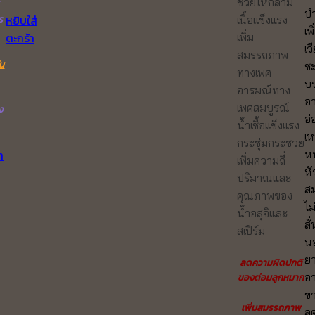
ช่วยให้กล้าม
บำ
ร
หยิบใส่
เนื้อแข็งแรง
เพ
ตะกร้า
เพิ่ม
เว
สมรรถภาพ
ัน
ช
ทางเพศ
บ
อารมณ์ทาง
อ
เพศสมบูรณ์
ง
อ่
น้ำเชื้อแข็งแรง
เห
กระชุ่มกระชวย
หน
า
เพิ่มความถี่
ห
ปริมาณและ
ส
คุณภาพของ
ไม
น้ำอสุจิและ
สั
สเปิร์ม
น
ยา
ลดความผิดปกติ
อ
ของต่อมลูกหมาก
ขา
เพิ่มสมรรถภาพ
ลด