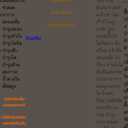
Or
2
กรดไหลย้อน
ง
เพิ่มพลังงาน
หลัง ปวด
pr
ช่วยลด
ต้นคอ ปวดเข่า
ฟื
ขับลม ท้องอืด
wa
ร
อาการ
เหน็บชา โรค
ปร
2,
อ่อนเพลีย
เก๊าท์ โรครู
จุกเสียด แน่นท้อง
4 
บำรุงสมอง
มาติก รูมา
บ
บำรุงหัวใจ
ตอยด์เรื้อรัง
อ่านเพิ่ม
หั
บำรุงโลหิต
โลหิตจาง มึน
ม้
บ
บำรุงตับ
ศรีษะ หน้ามืด
กร
บำรุงไต
อ่อนเพลีย วิง
กล
บำรุงม้าม
เวียน หายใจไม่
เส
ลดภาวะ
อิ่มเป็นลมบ่อย
ไข
น้ำตาลใน
บรรเทาอาการ
ภู
เลือดสูง
ต่อมลูกหมาก
แข
โต อักเสบ
บำ
รสชาติจะเป็น
ปัสสาวะติดขัด
ตั
แบบธรรมชาติ
กระปริบกระ
เส
ปอย บำรุง
น
ไม่มีการตกแต่ง
พ
ร่างกายและ
รสชาติเพิ่มเติม
เด