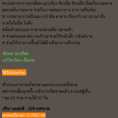
#บรรเทาอาการจุกเสียด แน่นท้อง ท้องอืด ท้องเฟ้อ มีลมในกระเพาะ
ลดกรดในกระเพาะ ช่วยในการย่อยอาหาร อาหารเป็นพิษ
# บรรเทาอาการเป็นลม หน้ามืด ตาลาย เวียนหัว เมารถ เมาเรือ
หายใจไม่อิ่ม ใจสั่น
#มือเท้าอ่อนแรง ชาตามปลายมือ ปลายเท้า
# ช่วยผ่อนคลายความกังวล ช่วยให้หลับลึก หลับสบาย
# ช่วยให้ร่างกายฟื้นตัวได้ดี หลังอาการเจ็บป่วย
ขับลม จุกเสียด
แก้วิงเวียน เป็นลม
วิธีรัปประทาน :
เช้าก่อนอาหารครึ่งขวด และก่อนนอนครึ่งขวด
เขย่าก่อนดื่มทุกครั้ง หลังจากเปิดขวดแล้ว ควรแช่ตู้เย็น
1 ชุด 20 ขวด ทานได้ 20 วัน
ปริมาณสุทธิ : 100 ml/ขวด
เลขทะเบียนยา G 292/46