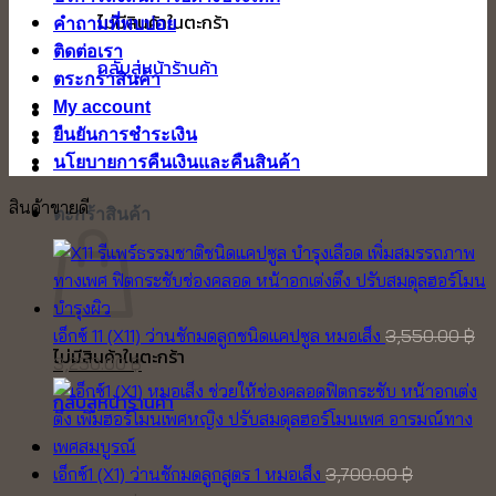
ไม่มีสินค้าในตะกร้า
คำถามที่พบบ่อย
ติดต่อเรา
กลับสู่หน้าร้านค้า
ตระกร้าสินค้า
My account
ยืนยันการชำระเงิน
นโยบายการคืนเงินและคืนสินค้า
สินค้าขายดี
ตะกร้าสินค้า
เอ็กซ์ 11 (X11) ว่านชักมดลูกชนิดแคปซูล หมอเส็ง
3,550.00
฿
ไม่มีสินค้าในตะกร้า
Original
Current
3,250.00
฿
price
price
กลับสู่หน้าร้านค้า
was:
is:
3,550.00 ฿.
3,250.00 ฿.
เอ็กซ์1 (X1) ว่านชักมดลูกสูตร 1 หมอเส็ง
3,700.00
฿