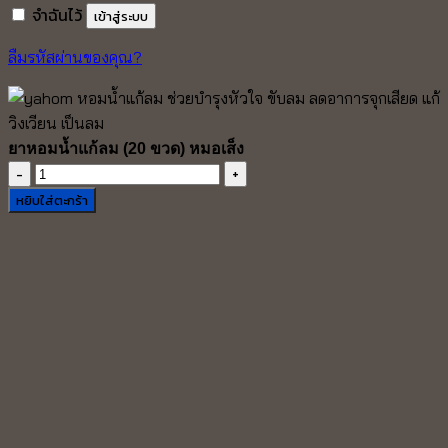
จำฉันไว้
เข้าสู่ระบบ
ลืมรหัสผ่านของคุณ?
ยาหอมน้ำแก้ลม (20 ขวด) หมอเส็ง
จำนวน
ยา
หยิบใส่ตะกร้า
หอม
น้ำ
แก้
ลม
(20
ขวด)
หมอ
เส็ง
ชิ้น