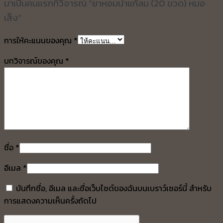
มาเป็นคนแรกที่วิจารณ์ “ยาหอมน้ำแก้ลม (20 ขวด) หมอ
เส็ง”
การให้คะแนนของคุณ
*
บทวิจารณ์ของคุณ
*
ชื่อ
*
อีเมล
*
บันทึกชื่อ, อีเมล และชื่อเว็บไซต์ของฉันบนเบราว์เซอร์นี้ สำหรับ
การแสดงความเห็นครั้งถัดไป