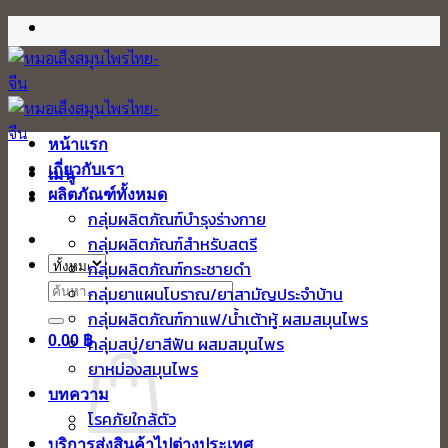
ข้าม
ไป
ยัง
เนื้อหา
หน้าแรก
เกี่ยวกับเรา
เมนู
ผลิตภัณฑ์ทั้งหมด
กลุ่มผลิตภัณฑ์บำรุงร่างกาย
กลุ่มผลิตภัณฑ์สำหรับสตรี
กลุ่มผลิตภัณฑ์กระชายดำ
ค้นหา:
กลุ่มยาแผนโบราณ/ยาสามัญประจำบ้าน
กลุ่มผลิตภัณฑ์กาแฟ/น้ำเต้าหู้ ผสมสมุนไพร
0.00
฿
กลุ่มสบู่/ยาสีฟัน ผสมสมุนไพร
ยาหม่องสมุนไพร
บทความ
โรคภัยใกล้ตัว
บริการส่งสินค้าไปต่างประเทศ