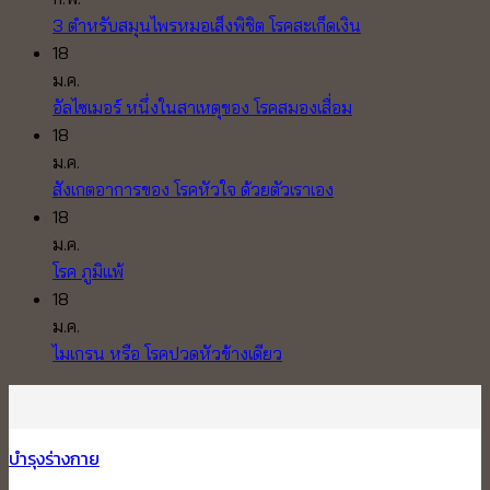
ไม่มี
3 ตำหรับสมุนไพรหมอเส็งพิชิต โรคสะเก็ดเงิน
ความ
18
เห็น
ม.ค.
บน
ไม่มี
อัลไซเมอร์ หนึ่งในสาเหตุของ โรคสมองเสื่อม
3
ความ
18
ตำหรับ
เห็น
ม.ค.
บน
สมุนไพร
ไม่มี
สังเกตอาการของ โรคหัวใจ ด้วยตัวเราเอง
อัล
หมอ
ความ
18
ไซ
เส็ง
เห็น
ม.ค.
บน
เม
พิชิต
ไม่มี
โรค ภูมิแพ้
สังเกต
อร์
โรค
ความ
18
อาการ
หนึ่ง
สะเก็ด
เห็น
ม.ค.
บน
ของ
ใน
เงิน
ไม่มี
ไมเกรน หรือ โรคปวดหัวข้างเดียว
โรค
โรค
สาเหตุ
ความ
ภูมิแพ้
หัวใจ
ของ
เห็น
บน
ด้วย
โรค
บำรุงร่างกาย
ไมเกรน
ตัว
สมอง
หรือ
เรา
เสื่อม