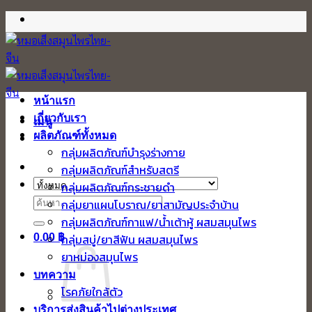
ข้าม
ไป
ยัง
เนื้อหา
หน้าแรก
เกี่ยวกับเรา
เมนู
ผลิตภัณฑ์ทั้งหมด
กลุ่มผลิตภัณฑ์บำรุงร่างกาย
กลุ่มผลิตภัณฑ์สำหรับสตรี
กลุ่มผลิตภัณฑ์กระชายดำ
ค้นหา:
กลุ่มยาแผนโบราณ/ยาสามัญประจำบ้าน
กลุ่มผลิตภัณฑ์กาแฟ/น้ำเต้าหู้ ผสมสมุนไพร
0.00
฿
กลุ่มสบู่/ยาสีฟัน ผสมสมุนไพร
ยาหม่องสมุนไพร
บทความ
โรคภัยใกล้ตัว
บริการส่งสินค้าไปต่างประเทศ